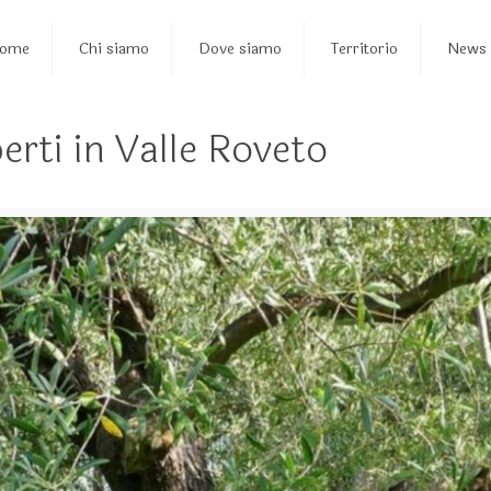
ome
Chi siamo
Dove siamo
Territorio
News
erti in Valle Roveto