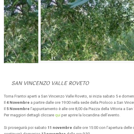
SAN VINCENZO VALLE ROVETO
Torna Frantoi aperti a San Vincenzo Valle Roveto, si inizia sabato 5 e dome
Il
4 Novembre
a partire dalle ore 19:00 nella sede della Proloco a San Vince
Il
5 Novembre
l’appuntamento è alle ore 8,00 da Piazza della Vittoria a San 
Per maggiori dettagli cliccare
qui
per aprire la locandina dell’evento.
Si proseguirà poi sabato
11 novembre
dalle ore 15:00 con l’apertura delle 
continuerà domenica
12 novembre
dalle ore 9:30.