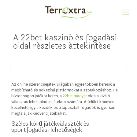
A 22bet kaszinó és fogadási
oldal részletes áttekintése
Az online szerencsejáték világában egyre többen keresik a
megbízható és sokszínű platformokat a szórakozáshoz. Ha
biztonságos játékot keres, a
22bet magyar
oldala kiváló
választás lehet minden játékos számára. A felület könnyen
kezelhető, így a kezdők és a tapasztalt fogadók is gyorsan
megtalálják kedvenc játékaikat.
Széles körű játékválaszték és
sportfogadási lehetőségek