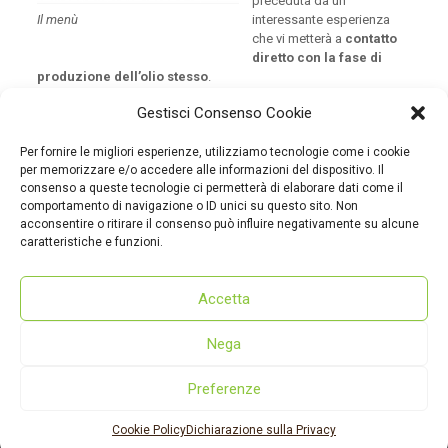
preceduta da un
Il menù
interessante esperienza
che vi metterà a
contatto
diretto con la fase di
produzione dell’olio stesso
.
INFO E PRENOTAZIONI
Gestisci Consenso Cookie
coopagrivalleroveto@gmail.com
Per fornire le migliori esperienze, utilizziamo tecnologie come i cookie
per memorizzare e/o accedere alle informazioni del dispositivo. Il
331120119
consenso a queste tecnologie ci permetterà di elaborare dati come il
3284012918
comportamento di navigazione o ID unici su questo sito. Non
acconsentire o ritirare il consenso può influire negativamente su alcune
3492669699
caratteristiche e funzioni.
Accetta
Nega
Preferenze
© 2022 - dmcmarsica.it
Dove siamo
|
Cookie policy
|
Privacy policy
Cookie Policy
Dichiarazione sulla Privacy