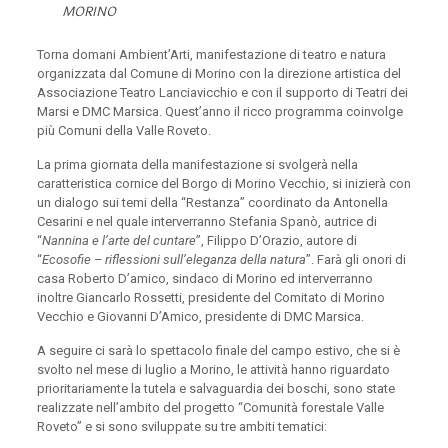
MORINO
Torna domani Ambient’Arti, manifestazione di teatro e natura
organizzata dal Comune di Morino con la direzione artistica del
Associazione Teatro Lanciavicchio e con il supporto di Teatri dei
Marsi e DMC Marsica. Quest’anno il ricco programma coinvolge
più Comuni della Valle Roveto.
La prima giornata della manifestazione si svolgerà nella
caratteristica cornice del Borgo di Morino Vecchio, si inizierà con
un dialogo sui temi della “Restanza” coordinato da Antonella
Cesarini e nel quale interverranno Stefania Spanò, autrice di
“
Nannina e l’arte del cuntare
”, Filippo D’Orazio, autore di
“
Ecosofie – riflessioni sull’eleganza della natura
”. Farà gli onori di
casa Roberto D’amico, sindaco di Morino ed interverranno
inoltre Giancarlo Rossetti, presidente del Comitato di Morino
Vecchio e Giovanni D’Amico, presidente di DMC Marsica.
A seguire ci sarà lo spettacolo finale del campo estivo, che si è
svolto nel mese di luglio a Morino, le attività hanno riguardato
prioritariamente la tutela e salvaguardia dei boschi, sono state
realizzate nell’ambito del progetto “Comunità forestale Valle
Roveto” e si sono sviluppate su tre ambiti tematici: