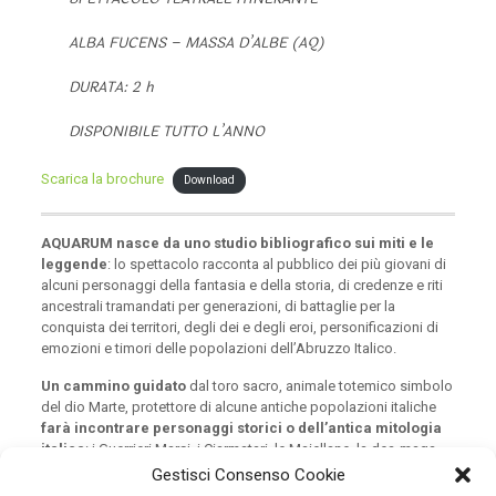
ALBA FUCENS – MASSA D’ALBE (AQ)
DURATA: 2 h
DISPONIBILE TUTTO L’ANNO
Scarica la brochure
Download
AQUARUM nasce da uno studio bibliografico sui miti e le
leggende
: lo spettacolo racconta al pubblico dei più giovani di
alcuni personaggi della fantasia e della storia, di credenze e riti
ancestrali tramandati per generazioni, di battaglie per la
conquista dei territori, degli dei e degli eroi, personificazioni di
emozioni e timori delle popolazioni dell’Abruzzo Italico.
Un cammino guidato
dal toro sacro, animale totemico simbolo
del dio Marte, protettore di alcune antiche popolazioni italiche
farà incontrare personaggi storici o dell’antica mitologia
italica
: i Guerrieri Marsi, i Ciarmatari, le Maiellane, la dea-maga
Angizia, Marsia e la storia dell’antichissima città di Archippe, che
Gestisci Consenso Cookie
venne cancellata completamente dalle acque del lago Fucino per