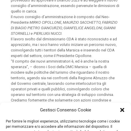
provveduto ad approvare il bilancio 2023 e ad eleggere il nuovo
consiglio d’amministrazione, essendo pervenute le dimissioni di
quello in carica.
Il nuovo consiglio d’amministrazione è composto dal Neo-
Presidente
MIRKO CIPOLLONE, MAURZIO SACCHETTO, FABRIZIO
DI BIAGIO PIETRO GIANCURZIO, GIANFELICE ANGELONI, GIANNI
STORNELLI e PIERLUIGI NUCCI.
Il lavoro svolto dal dimissionario CDA è stato riconosciuto e ad
apprezzato, ma i soci hanno voluto iniziare un percorso nuovo,
coinvolgendo tutti i territori della Marsica e inserendo nel CDA
esperti del settore, come il Presidente Cipollone.
“Il compito dei nuovi amministratori è, ed è anche la nostra
speranza”, – dicono i Soci della DMC Marsica – quella di
incidere sulle politiche del turismo che riguardano il nostro
territorio, agendo sia nei confronti della Regione Abruzzo che
del Governo centrale, lavorando come interlocutori tra gli
operatori privati e quelli pubblici, coinvolgendo coloro che
operano sul territorio con una strategia di sviluppo condivisa.
Crediamo fortemente che solamente con azioni condivise e
concertate si otterranno risultati che saranno visibili sul territorio
Gestisci Consenso Cookie
marsicano. L’intero territorio attraverso la filiera dei settori
interessati insieme ai nostri rappresentanti politici Regionali e
Per fornire le migliori esperienze, utilizziamo tecnologie come i cookie
Locali, dovranno sentirsi partecipi del nostro sviluppo turistico e
per memorizzare e/o accedere alle informazioni del dispositivo. Il
supportare la DMC al suo coordinamento. Uno dei primi passi