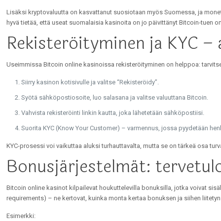
Lisäksi kryptovaluutta on kasvattanut suosiotaan myös Suomessa, ja monet nä
hyvä tietää, että useat suomalaisia kasinoita on jo päivittänyt Bitcoin‑tuen
Rekisteröityminen ja KYC – a
Useimmissa Bitcoin online kasinoissa rekisteröityminen on helppoa: tarvits
Siirry kasinon kotisivulle ja valitse “Rekisteröidy”.
Syötä sähköpostiosoite, luo salasana ja valitse valuuttana Bitcoin.
Vahvista rekisteröinti linkin kautta, joka lähetetään sähköpostiisi.
Suorita KYC (Know Your Customer) – varmennus, jossa pyydetään henki
KYC-prosessi voi vaikuttaa aluksi turhauttavalta, mutta se on tärkeä osa tur
Bonusjärjestelmät: tervetul
Bitcoin online kasinot kilpailevat houkuttelevilla bonuksilla, jotka voivat s
requirements) – ne kertovat, kuinka monta kertaa bonuksen ja siihen liitetyn
Esimerkki: