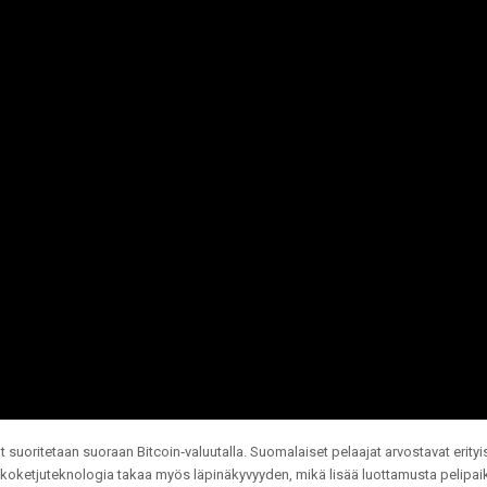
 suoritetaan suoraan Bitcoin‑valuutalla. Suomalaiset pelaajat arvostavat erityis
ohkoketjuteknologia takaa myös läpinäkyvyyden, mikä lisää luottamusta pelipai