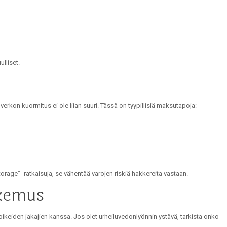
lliset.
erkon kuormitus ei ole liian suuri. Tässä on tyypillisiä maksutapoja:
rage” -ratkaisuja, se vähentää varojen riskiä hakkereita vastaan.
okemus
a oikeiden jakajien kanssa. Jos olet urheiluvedonlyönnin ystävä, tarkista onko