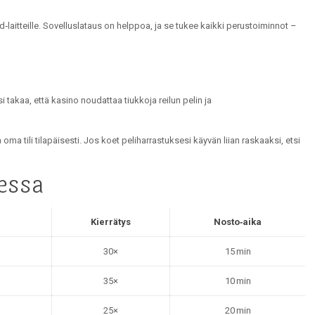
d‑laitteille. Sovelluslataus on helppoa, ja se tukee kaikki perustoiminnot –
takaa, että kasino noudattaa tiukkoja reilun pelin ja
ma tili tilapäisesti. Jos koet peliharrastuksesi käyvän liian raskaaksi, etsi
messa
Kierrätys
Nosto‑aika
30×
15 min
35×
10 min
25×
20 min