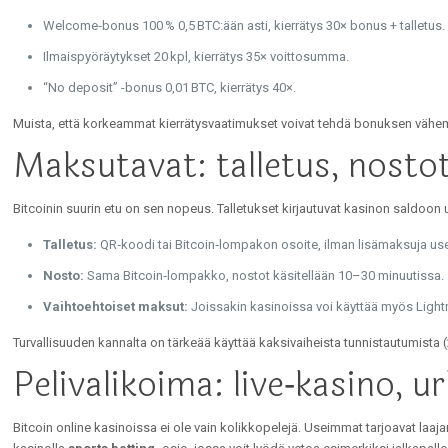
Welcome‑bonus 100 % 0,5 BTC:ään asti, kierrätys 30× bonus + talletus.
Ilmaispyöräytykset 20 kpl, kierrätys 35× voittosumma.
“No deposit” -bonus 0,01 BTC, kierrätys 40×.
Muista, että korkeammat kierrätysvaatimukset voivat tehdä bonuksen vähemmä
Maksutavat: talletus, nostot
Bitcoinin suurin etu on sen nopeus. Talletukset kirjautuvat kasinon saldoon 
Talletus:
QR‑koodi tai Bitcoin‑lompakon osoite, ilman lisämaksuja u
Nosto:
Sama Bitcoin‑lompakko, nostot käsitellään 10–30 minuutissa.
Vaihtoehtoiset maksut:
Joissakin kasinoissa voi käyttää myös Light
Turvallisuuden kannalta on tärkeää käyttää kaksivaiheista tunnistautumista 
Pelivalikoima: live‑kasino, 
Bitcoin online kasinoissa ei ole vain kolikkopelejä. Useimmat tarjoavat laaj