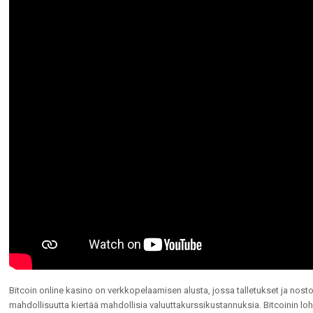
Bitcoin online kasino on verkkopelaamisen alusta, jossa talletukset ja nostot
mahdollisuutta kiertää mahdollisia valuuttakurssikustannuksia. Bitcoinin l