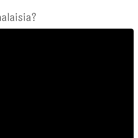
alaisia?