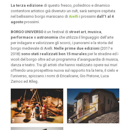
La terza edizione
di questo fresco, poliedrico e dinamico
contenitore artistico già divenuto un cult, sarà sempre ospitata
nel bellissimo borgo marsicano di
Aielli
i prossimi
dall’1 al 4
agosto
prossimi.
BORGO UNIVERSO
è un festival di
street art
,
musica
,
performace
e
astronomia
che utilizza il linguaggio dell’arte
per indagare e valorizzare gli scorci, i panorami e la storia del
borgo medievale di Aielli.
Nelle prime due edizioni
(2017 e
2018)
sono stati realizzati ben 15 murales
per le stradine ed i
vicoli del borgo oltre ad un programma d’avanguardia di musica,
danza e teatro. Tra gli artisti che hanno realizzato opere sui muri
offrendo una prospettiva nuova sul rapporto tra la terra, il cielo e
l’universo, spiccano i nomi di Ericailcane, Gio Pistone, Luca
Zamoc ed Alleg.