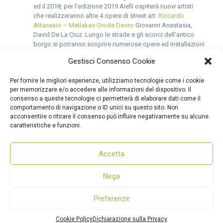
ed il 2018, per l’edizione 2019 Aielli ospiterà nuovi artisti
che realizzeranno altre 4 opere di street art:
Riccardo
Attanasio – Matlakas
Orode Deoro
Giovanni Anastasia,
David De La Cruz. Lungo le strade e gli scorci dell’antico
borgo si potranno scoprire numerose opere ed installazioni
di artisti che lavoreranno in modalità “site specific” per
Gestisci Consenso Cookie
trasformare il paese in un museo a cielo aperto.
PERFORMANCE
: teatro, danza, poesia, sonoro e “social
Per fornire le migliori esperienze, utilizziamo tecnologie come i cookie
sculpture” all’insegna della pura sperimentazione
per memorizzare e/o accedere alle informazioni del dispositivo. Il
consenso a queste tecnologie ci permetterà di elaborare dati come il
INFO E PROGRAMMA
:
https://borgouniverso.com/#il-festival
comportamento di navigazione o ID unici su questo sito. Non
acconsentire o ritirare il consenso può influire negativamente su alcune
Credit: Borgo Universo
caratteristiche e funzioni.
Accetta
Nega
Preferenze
© 2022 - dmcmarsica.it
Dove siamo
|
Cookie policy
|
Privacy policy
Cookie Policy
Dichiarazione sulla Privacy