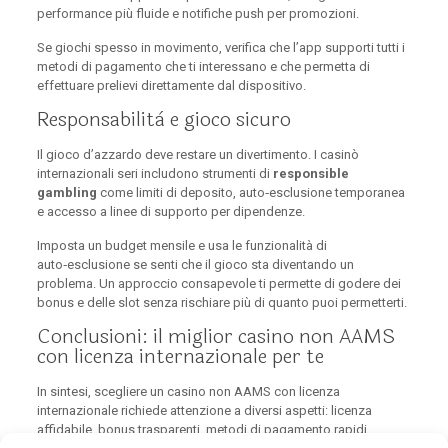
performance più fluide e notifiche push per promozioni.
Se giochi spesso in movimento, verifica che l’app supporti tutti i
metodi di pagamento che ti interessano e che permetta di
effettuare prelievi direttamente dal dispositivo.
Responsabilità e gioco sicuro
Il gioco d’azzardo deve restare un divertimento. I casinò
internazionali seri includono strumenti di
responsible
gambling
come limiti di deposito, auto‑esclusione temporanea
e accesso a linee di supporto per dipendenze.
Imposta un budget mensile e usa le funzionalità di
auto‑esclusione se senti che il gioco sta diventando un
problema. Un approccio consapevole ti permette di godere dei
bonus e delle slot senza rischiare più di quanto puoi permetterti.
Conclusioni: il miglior casino non AAMS
con licenza internazionale per te
In sintesi, scegliere un casino non AAMS con licenza
internazionale richiede attenzione a diversi aspetti: licenza
affidabile, bonus trasparenti, metodi di pagamento rapidi,