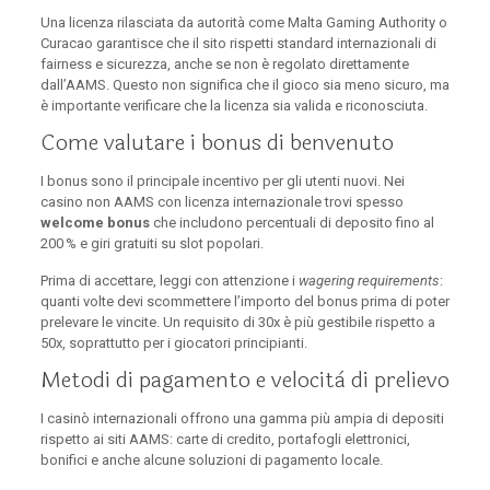
Una licenza rilasciata da autorità come Malta Gaming Authority o
Curacao garantisce che il sito rispetti standard internazionali di
fairness e sicurezza, anche se non è regolato direttamente
dall’AAMS. Questo non significa che il gioco sia meno sicuro, ma
è importante verificare che la licenza sia valida e riconosciuta.
Come valutare i bonus di benvenuto
I bonus sono il principale incentivo per gli utenti nuovi. Nei
casino non AAMS con licenza internazionale trovi spesso
welcome bonus
che includono percentuali di deposito fino al
200 % e giri gratuiti su slot popolari.
Prima di accettare, leggi con attenzione i
wagering requirements
:
quanti volte devi scommettere l’importo del bonus prima di poter
prelevare le vincite. Un requisito di 30x è più gestibile rispetto a
50x, soprattutto per i giocatori principianti.
Metodi di pagamento e velocità di prelievo
I casinò internazionali offrono una gamma più ampia di depositi
rispetto ai siti AAMS: carte di credito, portafogli elettronici,
bonifici e anche alcune soluzioni di pagamento locale.