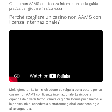
Casino non AAMS con licenza internazionale: la guida
pratica per giocare in sicurezza
Perché scegliere un casino non AAMS con
licenza internazionale?
Molti giocatori italiani si chiedono se valga la pena optare per un
casino non AAMS con licenza internazionale. La risposta
dipende da diversi fattori: varietà di giochi, bonus più generosi e
la possibilità di accedere a piattaforme globali con tecnologie
all’avanguardia.