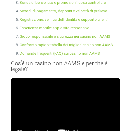
Bonus di benvenuto e promozioni: cosa controllare
Metodi di pagamento, depositi e velocità di prelievo
Registrazione, verifica dell’identità e supporto clienti
Esperienza mobile: app e sito responsive
Gioco responsabile e sicurezza nei casino non AAMS
Confronto rapido: tabella dei migliori casino non AAMS
Domande frequenti (FAQ) sui casino non AAMS
Cos’è un casino non AAMS e perché è
legale?