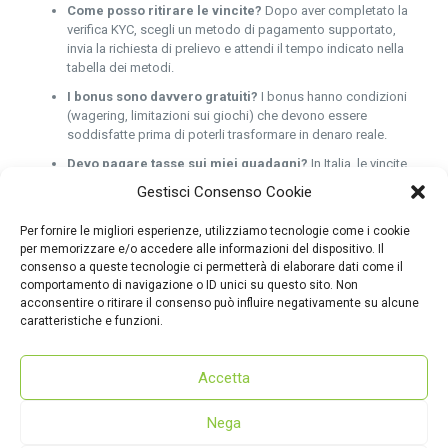
Come posso ritirare le vincite?
Dopo aver completato la
verifica KYC, scegli un metodo di pagamento supportato,
invia la richiesta di prelievo e attendi il tempo indicato nella
tabella dei metodi.
I bonus sono davvero gratuiti?
I bonus hanno condizioni
(wagering, limitazioni sui giochi) che devono essere
soddisfatte prima di poterli trasformare in denaro reale.
Devo pagare tasse sui miei guadagni?
In Italia, le vincite
da casinò online sono soggette a tassazione se il gioco è
Gestisci Consenso Cookie
considerato attività professionale; per gioco occasionale,
la normativa è più flessibile ma è sempre consigliabile
Per fornire le migliori esperienze, utilizziamo tecnologie come i cookie
consultare un commercialista.
per memorizzare e/o accedere alle informazioni del dispositivo. Il
consenso a queste tecnologie ci permetterà di elaborare dati come il
Con queste informazioni sei pronto a valutare con occhio critico
comportamento di navigazione o ID unici su questo sito. Non
un casino non AAMS e a scegliere l’offerta più adatta alle tue
acconsentire o ritirare il consenso può influire negativamente su alcune
esigenze. Buona fortuna e gioca sempre con responsabilità!
caratteristiche e funzioni.
Accetta
Nega