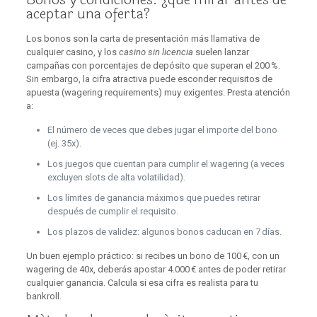
aceptar una oferta?
Los bonos son la carta de presentación más llamativa de
cualquier casino, y los
casino sin licencia
suelen lanzar
campañas con porcentajes de depósito que superan el 200 %.
Sin embargo, la cifra atractiva puede esconder requisitos de
apuesta (wagering requirements) muy exigentes. Presta atención
a:
El número de veces que debes jugar el importe del bono
(ej. 35x).
Los juegos que cuentan para cumplir el wagering (a veces
excluyen slots de alta volatilidad).
Los límites de ganancia máximos que puedes retirar
después de cumplir el requisito.
Los plazos de validez: algunos bonos caducan en 7 días.
Un buen ejemplo práctico: si recibes un bono de 100 €, con un
wagering de 40x, deberás apostar 4.000 € antes de poder retirar
cualquier ganancia. Calcula si esa cifra es realista para tu
bankroll.