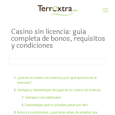
Casino sin licencia: guía
completa de bonos, requisitos
y condiciones
¿Qué es un casino sin licencia y por qué aparece en el
mercado?
Ventajas y desventajas de jugar en un casino sin licencia
Ventajas más habituales
Desventajas que no puedes pasar por alto
Bonos y condiciones: ¿qué mirar antes de aceptar una