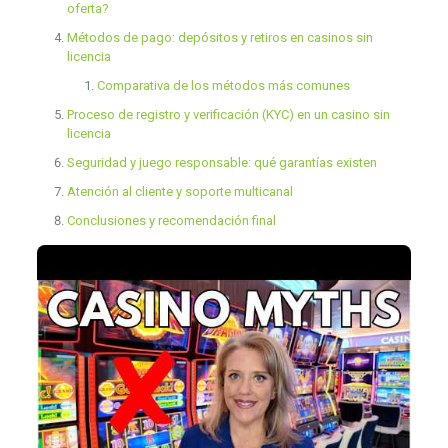
oferta?
Métodos de pago: depósitos y retiros en casinos sin
licencia
Comparativa de los métodos más comunes
Proceso de registro y verificación (KYC) en un casino sin
licencia
Seguridad y juego responsable: qué garantías existen
Atención al cliente y soporte multicanal
Conclusiones y recomendación final