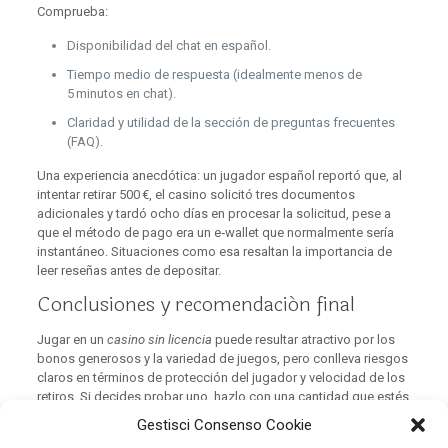
Comprueba:
Disponibilidad del chat en español.
Tiempo medio de respuesta (idealmente menos de
5 minutos en chat).
Claridad y utilidad de la sección de preguntas frecuentes
(FAQ).
Una experiencia anecdótica: un jugador español reportó que, al
intentar retirar 500 €, el casino solicitó tres documentos
adicionales y tardó ocho días en procesar la solicitud, pese a
que el método de pago era un e‑wallet que normalmente sería
instantáneo. Situaciones como esa resaltan la importancia de
leer reseñas antes de depositar.
Conclusiones y recomendación final
Jugar en un
casino sin licencia
puede resultar atractivo por los
bonos generosos y la variedad de juegos, pero conlleva riesgos
claros en términos de protección del jugador y velocidad de los
retiros. Si decides probar uno, hazlo con una cantidad que estés
dispuesto a perder, verifica la licencia del operador, revisa la
Gestisci Consenso Cookie
política de KYC y mantén siempre un control estricto sobre tus