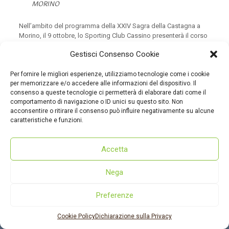
MORINO
Nell’ambito del programma della XXIV Sagra della Castagna a
Morino, il 9 ottobre, lo Sporting Club Cassino presenterà il corso
di MTB per bambini a partire dai 5 anni.
Gestisci Consenso Cookie
Per dettagli e informazioni è possibile
cliccare qui per aprire la locandina
cliccare qui per scaricare la
Per fornire le migliori esperienze, utilizziamo tecnologie come i cookie
locandina
per memorizzare e/o accedere alle informazioni del dispositivo. Il
consenso a queste tecnologie ci permetterà di elaborare dati come il
comportamento di navigazione o ID unici su questo sito. Non
acconsentire o ritirare il consenso può influire negativamente su alcune
caratteristiche e funzioni.
Accetta
© 2022 - dmcmarsica.it
Nega
Dove siamo
|
Cookie policy
|
Privacy policy
Preferenze
Cookie Policy
Dichiarazione sulla Privacy