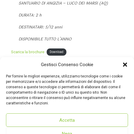
SANTUARIO DI ANGIZIA – LUCO DEI MARSI (AQ)
DURATA: 2 h
DESTINATARI: 5/12 anni
DISPONIBILE TUTTO L’ANNO
Scarica la brochure
Download
Gestisci Consenso Cookie
A partire dalle erbe e dai fiori vengono estratti tanti colori per
rendere onore ad Angizia, la dea di questi luoghi sacri.
Per fornire le migliori esperienze, utilizziamo tecnologie come i cookie
per memorizzare e/o accedere alle informazioni del dispositivo. Il
consenso a queste tecnologie ci permetterà di elaborare dati come il
INFORMAZIONI E PRENOTAZIONI
comportamento di navigazione o ID unici su questo sito. Non
acconsentire o ritirare il consenso può influire negativamente su alcune
info@dmcmarsica.it e 3668958516
caratteristiche e funzioni.
Accetta
Nega