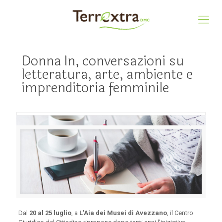
Donna In, conversazioni su
letteratura, arte, ambiente e
imprenditoria femminile
Dal
20 al 25 luglio
, a
L’Aia dei Musei di Avezzano
,
il Centro