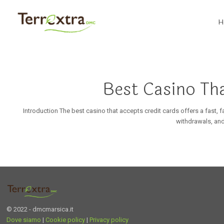
H
Best Casino Tha
Introduction The best casino that accepts credit cards offers a fast, 
withdrawals, and 
© 2022 - dmcmarsica.it
Dove siamo
|
Cookie policy
|
Privacy policy