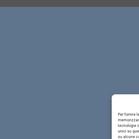
Per fornire 
memorizzare
tecnologie c
unici su que
su alcune ca