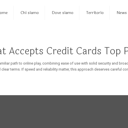
ome
Chi siamo
Dove siamo
Territorio
News
t Accepts Credit Cards Top P
familiar path to online play, combining ease of use with solid security and bro
clear terms. If speed and reliability matter, this approach deserves careful co