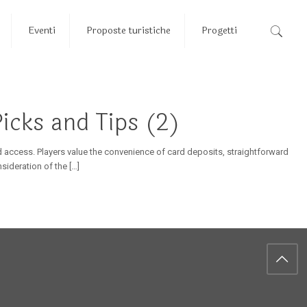
Eventi
Proposte turistiche
Progetti
icks and Tips (2)
ad access. Players value the convenience of card deposits, straightforward
nsideration of the
[…]