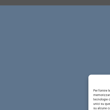
Per fornire 
memorizzare
tecnologie c
unici su que
su alcune ca