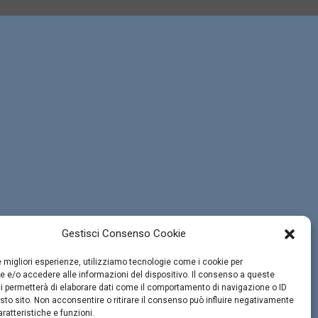
Gestisci Consenso Cookie
le migliori esperienze, utilizziamo tecnologie come i cookie per
 e/o accedere alle informazioni del dispositivo. Il consenso a queste
i permetterà di elaborare dati come il comportamento di navigazione o ID
sto sito. Non acconsentire o ritirare il consenso può influire negativamente
ratteristiche e funzioni.