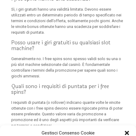
Sì, i giri gratuiti hanno una validità limitata. Devono essere
utilizzati entro un determinato periodo di tempo specificato nei
termini e condizioni dell’offerta, solitamente pochi giorni. Anche
le vincite bonus ottenute hanno una scadenza per soddisfare i
requisiti di puntata.
Posso usare i giri gratuiti su qualsiasi slot
machine?
Generalmente no. I free spins sono spesso validi solo su una o
più slot machine selezionate dal casinò. È fondamentale
controllare i termini della promozione per sapere quali sono i
giochi ammessi.
Quali sono i requisiti di puntata per i free
spins?
I requisiti di puntata (o rollover) indicano quante volte le vincite
ottenute con i free spins devono essere rigiocate prima di poter
essere prelevate. Questo valore varia da promozione a
promozione ed è uno degli aspetti più importanti da verificare
nei termini e condizioni.
Gestisci Consenso Cookie
È sicuro giocare su Euromania Casino?