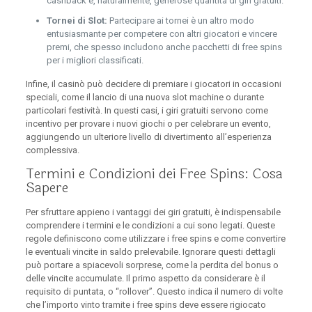
cashback e, naturalmente, generose quantità di giri gratuiti.
Tornei di Slot:
Partecipare ai tornei è un altro modo
entusiasmante per competere con altri giocatori e vincere
premi, che spesso includono anche pacchetti di free spins
per i migliori classificati.
Infine, il casinò può decidere di premiare i giocatori in occasioni
speciali, come il lancio di una nuova slot machine o durante
particolari festività. In questi casi, i giri gratuiti servono come
incentivo per provare i nuovi giochi o per celebrare un evento,
aggiungendo un ulteriore livello di divertimento all’esperienza
complessiva.
Termini e Condizioni dei Free Spins: Cosa
Sapere
Per sfruttare appieno i vantaggi dei giri gratuiti, è indispensabile
comprendere i termini e le condizioni a cui sono legati. Queste
regole definiscono come utilizzare i free spins e come convertire
le eventuali vincite in saldo prelevabile. Ignorare questi dettagli
può portare a spiacevoli sorprese, come la perdita del bonus o
delle vincite accumulate. Il primo aspetto da considerare è il
requisito di puntata, o “rollover”. Questo indica il numero di volte
che l’importo vinto tramite i free spins deve essere rigiocato