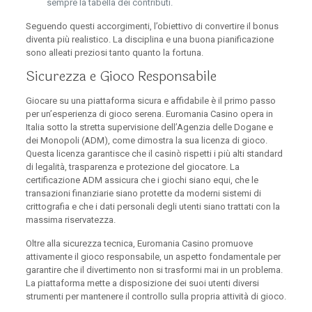
sempre la tabella dei contributi.
Seguendo questi accorgimenti, l’obiettivo di convertire il bonus
diventa più realistico. La disciplina e una buona pianificazione
sono alleati preziosi tanto quanto la fortuna.
Sicurezza e Gioco Responsabile
Giocare su una piattaforma sicura e affidabile è il primo passo
per un’esperienza di gioco serena. Euromania Casino opera in
Italia sotto la stretta supervisione dell’Agenzia delle Dogane e
dei Monopoli (ADM), come dimostra la sua licenza di gioco.
Questa licenza garantisce che il casinò rispetti i più alti standard
di legalità, trasparenza e protezione del giocatore. La
certificazione ADM assicura che i giochi siano equi, che le
transazioni finanziarie siano protette da moderni sistemi di
crittografia e che i dati personali degli utenti siano trattati con la
massima riservatezza.
Oltre alla sicurezza tecnica, Euromania Casino promuove
attivamente il gioco responsabile, un aspetto fondamentale per
garantire che il divertimento non si trasformi mai in un problema.
La piattaforma mette a disposizione dei suoi utenti diversi
strumenti per mantenere il controllo sulla propria attività di gioco.