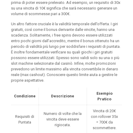
prima di poter essere prelevato. Ad esempio, un requisito di 30x
su una vincita di 10€ significa che sarà necessario generare un
volume di scommesse pari a 300€.
Un altro fattore cruciale è la validità temporale dell’offerta. I giri
gratuiti, così come il bonus derivante dalle vincite, hanno una
scadenza. Solitamente, i free spins devono essere utilizzati
entro pochi giorni dall’accredito, mentre il bonus ottenuto ha un
periodo di validità più lungo per soddisfare i requisiti di puntata.
È inoltre fondamentale verificare su quali giochi i giri gratuiti
possono essere utilizzati. Spesso sono validi solo su una o più
slot machine selezionate dal casinò. Infine, molte promozioni
prevedono un limite massimo alla vincita convertibile in denaro
reale (max cashout). Conoscere questo limite aiuta a gestire le
proprie aspettative.
Esempio
Condizione
Descrizione
Pratico
Vincita di 20€
Numero di volte che la
Requisiti di
con rollover 35x
vincita deve essere
Puntata
= 700€ da
rigiocata.
scommettere.