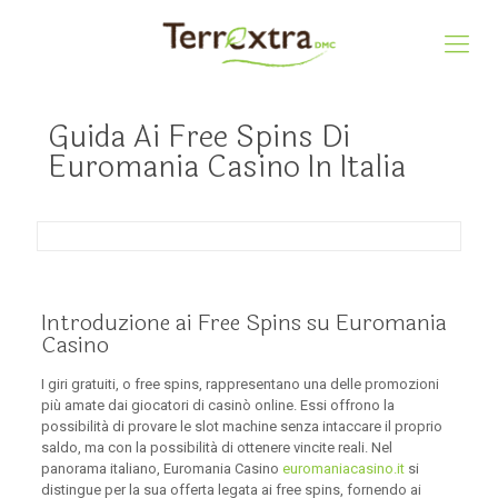
Guida Ai Free Spins Di
Euromania Casino In Italia
Introduzione ai Free Spins su Euromania
Casino
I giri gratuiti, o free spins, rappresentano una delle promozioni
più amate dai giocatori di casinò online. Essi offrono la
possibilità di provare le slot machine senza intaccare il proprio
saldo, ma con la possibilità di ottenere vincite reali. Nel
panorama italiano, Euromania Casino
euromaniacasino.it
si
distingue per la sua offerta legata ai free spins, fornendo ai