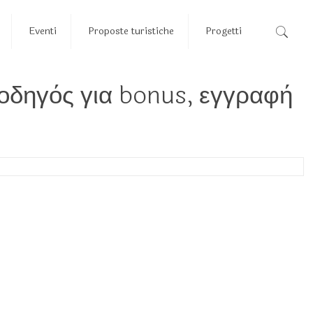
Eventi
Proposte turistiche
Progetti
οδηγός για bonus, εγγραφή