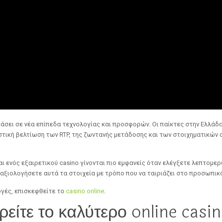
φτάσει σε νέα επίπεδα τεχνολογίας και προσφορών. Οι παίκτες στην Ελλάδ
αστική βελτίωση των RTP, της ζωντανής μετάδοσης και των στοιχηματικώ
και ενός εξαιρετικού casino γίνονται πιο εμφανείς όταν ελέγξετε λεπτομ
αξιολογήσετε αυτά τα στοιχεία με τρόπο που να ταιριάζει στο προσωπικ
ογές, επισκεφθείτε το
casino online
.
ρείτε το καλύτερο online casi