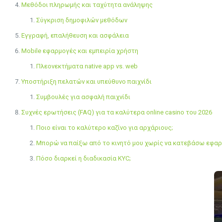
Μεθόδοι πληρωμής και ταχύτητα ανάληψης
Σύγκριση δημοφιλών μεθόδων
Εγγραφή, επαλήθευση και ασφάλεια
Mobile εφαρμογές και εμπειρία χρήστη
Πλεονεκτήματα native app vs. web
Υποστήριξη πελατών και υπεύθυνο παιχνίδι
Συμβουλές για ασφαλή παιχνίδι
Συχνές ερωτήσεις (FAQ) για τα καλύτερα online casino του 2026
Ποιο είναι το καλύτερο καζίνο για αρχάριους;
Μπορώ να παίξω από το κινητό μου χωρίς να κατεβάσω εφαρ
Πόσο διαρκεί η διαδικασία KYC;