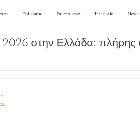
ome
Chi siamo
Dove siamo
Territorio
News
υ 2026 στην Ελλάδα: πλήρης 
ς;
026