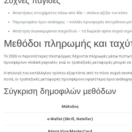
Συχνές παγίδες
Απαιτήσεις στοιχήματος πάνω από 40x – σπάνια αξίζει τον κόπο.
Περιορισμένο όριο ανάληψης – πολλές προσφορές επιτρέπουν μόνο
Απαίτηση συγκεκριμένου παιχνιδιού – τα δωρεάν spins συχνά ισχύο
Μεθόδοι πληρωμής και ταχύ
Το 2026 οι περισσότερες πλατφόρμες δέχονται πληρωμές μέσω πιστωτικών
προσφέρουν «instant payouts», ενώ οι τραπεζικές μεταφορές μπορεί να
Η επιλογή του κατάλληλου τρόπου εξαρτάται από το πόσο συχνά σκοπεύε
ποσά, οι τραπεζικές μεταφορές προσφέρουν υψηλότερα όρια ανάληψης 
Σύγκριση δημοφιλών μεθόδων
Μέθοδος
e‑Wallet (Skrill, Neteller)
Κάρτα Visa/MasterCard