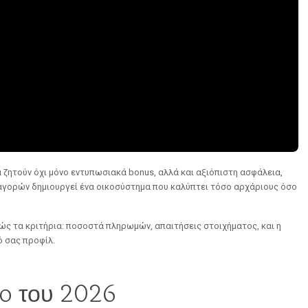
α ζητούν όχι μόνο εντυπωσιακά bonus, αλλά και αξιόπιστη ασφάλεια,
ν αγορών δημιουργεί ένα οικοσύστημα που καλύπτει τόσο αρχάριους όσο
ερώς τα κριτήρια: ποσοστά πληρωμών, απαιτήσεις στοιχήματος, και η
ό σας προφίλ.
no του 2026