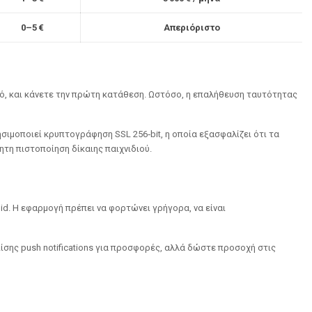
0–5 €
Απεριόριστο
κό, και κάνετε την πρώτη κατάθεση. Ωστόσο, η επαλήθευση ταυτότητας
ιμοποιεί κρυπτογράφηση SSL 256‑bit, η οποία εξασφαλίζει ότι τα
τη πιστοποίηση δίκαιης παιχνιδιού.
id. Η εφαρμογή πρέπει να φορτώνει γρήγορα, να είναι
ίσης push notifications για προσφορές, αλλά δώστε προσοχή στις