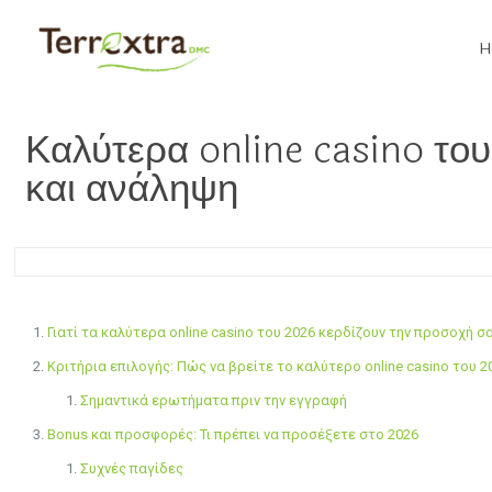
H
Καλύτερα online casino το
και ανάληψη
Γιατί τα καλύτερα online casino του 2026 κερδίζουν την προσοχή σα
Κριτήρια επιλογής: Πώς να βρείτε το καλύτερο online casino του 2
Σημαντικά ερωτήματα πριν την εγγραφή
Bonus και προσφορές: Τι πρέπει να προσέξετε στο 2026
Συχνές παγίδες