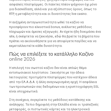
ασφαλείς πλατφόρμες. Οι παίκτες πλέον ψάχνουν όχι μόνο
για διασκέδαση, αλλά και για αξιόπιστους όρους, όπως το
RTP, η μεταβλητότητα και οι δυνατότητες live casino.
Η αυξημένη ανταγωνιστικότητα ωθεί τα καζίνο να
προσφέρουν πιο ελκυστικά bonus, ευέλικτες μεθόδους
πληρωμών και άμεσες εξαγωγές. Αν έχετε ήδη δοκιμάσει ένα
site, ή σκέφτεται να ξεκινήσει, εδώ θα βρείτε τα βήματα που
πρέπει να ακολουθήσετε για να αποφύγετε παγίδες και να
εκμεταλλευτείτε κάθε δυνατότητα.
Πώς να επιλέξετε το κατάλληλο Καζίνο
online 2026
Η επιλογή του σωστού καζίνο δεν είναι απλώς θέμα
εντυπωσιακού λογότυπου. Ξεκινήστε με την άδεια
λειτουργίας: προτιμήστε πλατφόρμες που κατέχουν άδεια
από την ΕΛ.Α.Δ.Α. ή άλλη αναγνωρισμένη αρχή. Η ασφάλεια
των προσωπικών σας δεδομένων και η κρυπτογράφηση SSL
είναι υποχρεωτικά.
Στη συνέχεια, συγκρίνετε τις μεθόδους κατάθεσης και
ανάληψης. Τα πιο δημοφιλή στην Ελλάδα είναι οι τραπεζικές
μεταφορές, οι πιστωτικές κάρτες και τα ηλεκτρονικά