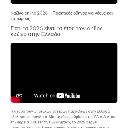
Καζίνο online 2026 – Πρακτικός οδηγός για νέους και
έμπειρους
Γιατί το 2026 είναι το έτος των online
καζίνο στην Ελλάδα
Η αγορά των ψηφιακών τυχερών παιχνιδιών στην Ελλάδα
εξελίσσεται ραγδαία. Με τις νέες ρυθμίσεις της ΕΛ.Α.Δ.Α. και
την ευρεία υιοθέτηση των κινητών, το 2026 φέρνει
περισσότερες επιλογές, γρηγορότερα πληρωμές και πιο