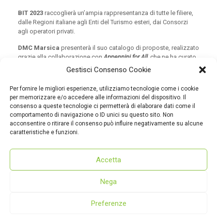
BIT 2023
raccoglierà un’ampia rappresentanza di tutte le filiere,
dalle Regioni italiane agli Enti del Turismo esteri, dai Consorzi
agli operatori privati.
DMC Marsica
presenterà il suo catalogo di proposte, realizzato
grazie alla collaborazione con
Appennini for All,
che ne ha curato
grafica e contenuti e tutti i partner presenti nel catalogo.
Gestisci Consenso Cookie
Le offerte coniugano gli aspetti più peculiari del territorio: i
Per fornire le migliori esperienze, utilizziamo tecnologie come i cookie
borghi, la natura, la storia.
per memorizzare e/o accedere alle informazioni del dispositivo. Il
consenso a queste tecnologie ci permetterà di elaborare dati come il
Per sfogliare il catalogo cliccare
qui
comportamento di navigazione o ID unici su questo sito. Non
acconsentire o ritirare il consenso può influire negativamente su alcune
visualizza il catalogo
scarica il catalogo
caratteristiche e funzioni.
Accetta
Nega
Preferenze
© 2022 - dmcmarsica.it
Dove siamo
|
Cookie policy
|
Privacy policy