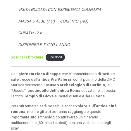
VISITA GUIDATA CON ESPERIENZA CULINARIA
MASSA D’ALBE (AQ) – CORFINIO (AQ)
DURATA: 12 h
DISPONIBILE TUTTO L’ANNO
Scarica la brochure
Download
Una
giornata ricca di tappe
che ci consentiranno di metterci
sulle trecce dell’
antica Via Valeria
: con il pulmino della DMC
Marsica visiteremo il
Museo archeologico di Corfinio
, le
“Uccole”,
acquedotto dell’antica Roma
scavato nella roccia,
l’antico
Tempio di Giove
a Castel di Ieri e
Alba Fucens
.
Per i più temerari sarà possibile anche
volare sull’antica città
romana
, mentre gli altri potranno raggiungere questo
importante sito archeologico attraverso un itinerario
multisensoriale (60 minuti a piedi) con una visita finale degli
scavi.