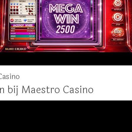
Casino
en bij Maestro Casino