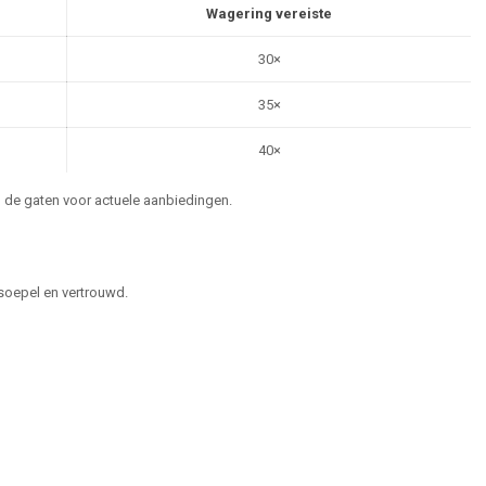
Wagering vereiste
30×
35×
40×
 de gaten voor actuele aanbiedingen.
soepel en vertrouwd.