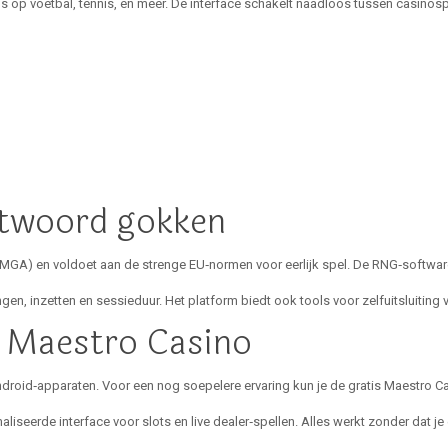
ds op voetbal, tennis, en meer. De interface schakelt naadloos tussen casin
antwoord gokken
(MGA) en voldoet aan de strenge EU‑normen voor eerlijk spel. De RNG‑softwar
ingen, inzetten en sessieduur. Het platform biedt ook tools voor zelfuitsluiting
n Maestro Casino
Android‑apparaten. Voor een nog soepelere ervaring kun je de gratis Maestro
iseerde interface voor slots en live dealer‑spellen. Alles werkt zonder dat je