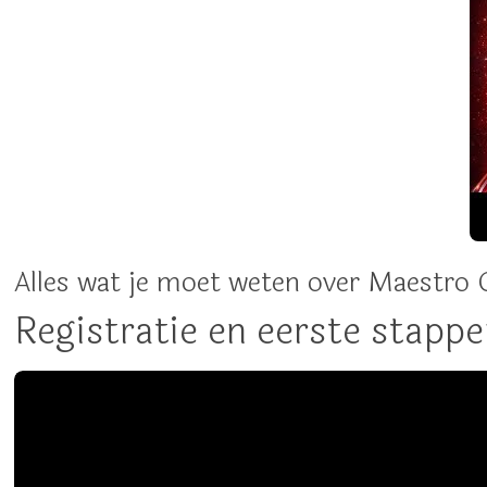
Alles wat je moet weten over Maestro 
Registratie en eerste stapp