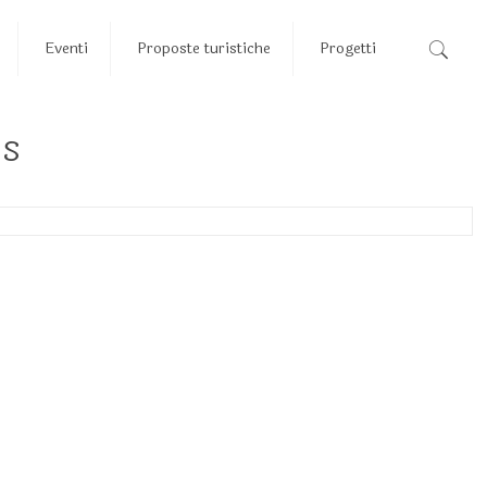
Eventi
Proposte turistiche
Progetti
ds