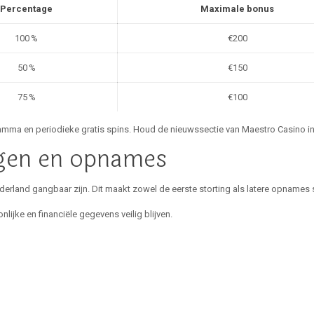
Percentage
Maximale bonus
100 %
€200
50 %
€150
75 %
€100
ramma en periodieke gratis spins. Houd de nieuwssectie van Maestro Casino in
ngen en opnames
erland gangbaar zijn. Dit maakt zowel de eerste storting als latere opnames 
lijke en financiële gegevens veilig blijven.
n