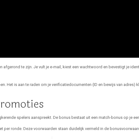
gerond te zijn. Je vult je e‑mail, kiest een wachtwoord en bevestigt je ident
en. Het is aan te raden om je verificatiedocumenten (ID en bewijs van adres) k
promoties
erende spelers aanspreekt. De bonus bestaat uit een match‑bonus op je eerste
nzet per ronde. Deze voorwaarden staan duidelijk vermeld in de bonusvoorwaa