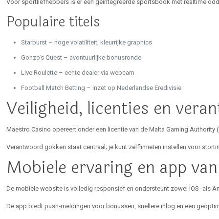
Voor sportliefhebbers is er een geïntegreerde sportsbook met realtime od
Populaire titels
Starburst – hoge volatiliteit, kleurrijke graphics
Gonzo’s Quest – avontuurlijke bonusronde
Live Roulette – echte dealer via webcam
Football Match Betting – inzet op Nederlandse Eredivisie
Veiligheid, licenties en ver
Maestro Casino opereert onder een licentie van de Malta Gaming Authority 
Verantwoord gokken staat centraal; je kunt zelflimieten instellen voor stort
Mobiele ervaring en app va
De mobiele website is volledig responsief en ondersteunt zowel iOS‑ als 
De app biedt push‑meldingen voor bonussen, snellere inlog en een geoptimal