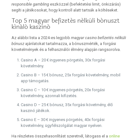
responsible gambling
eszközzel (befektetési limit, önkizárás)
segíti a játékosokat, hogy kontroll alatt tartsák a költéseket.
Top 5 magyar befizetés nélküli bónuszt
kínáló kaszinó
Az alábbi lista a 2024-es legjobb
magyar casino befizetés nélküli
bónusz
ajánlatokat tartalmazza, a bónuszmérték, a forgási
követelmények és a felhasználói élmény alapján rangsorolva.
Casino A – 20 € ingyenes pörgetés, 30x forgási
követelmény.
Casino B – 15 € bónusz, 25x forgási követelmény, mobil
app támogatás.
Casino C – 10 € ingyenes pörgetés, 20x forgási
követelmény, azonnali kifizetés.
Casino D – 25 € bónusz, 35x forgási követmény, élő
kaszinó játékok.
Casino E – 30 € ingyenes pörgetés, 40x forgási
követelmény, ügyfélszolgálat magyar nyelven.
Ha részletes összehasonlítást szeretnél, látogass el a
online