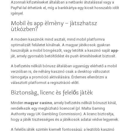
Azonnali kifizetéseket általában a netbanki átutalással vagy a
PayPal-lal érhetünk el, míg a bankkártya egy kicsit hosszabb időt
igényel.
Mobil és app élmény – játszhatsz
útközben?
A modern kaszinók mind asztali, mind mobil platformra
optimalizált felületet kínálnak. A magyar játékosok gyakran
használják a mobil böngészőt, vagy letöltik a kaszinó saját
app
-
ját, amely gyorsabb betöltődést és push értesítéseket biztosít.
A befizetés nélküli bónusz általában ugyanúgy elérhető a mobil
verzióban is, de néhány kaszinó csak a desktop változatot
támogatja a promóció aktiválására. Érdemes ellenőrizni a
választott platformot a regisztráció előtt.
Biztonság, licenc és felelős játék
Minden
magyar casino
, amely befizetés nélküli bónuszt kínál,
rendelkezik egy megbízható licenccel (pl. Malta Gaming
Authority vagy UK Gambling Commission). A licenc biztosítja,
hogy a játék tisztességes és a játékosok adatai védve legyenek.
A felelős játék szintén kiemelt fontosságú: a legtöbb kaszinó