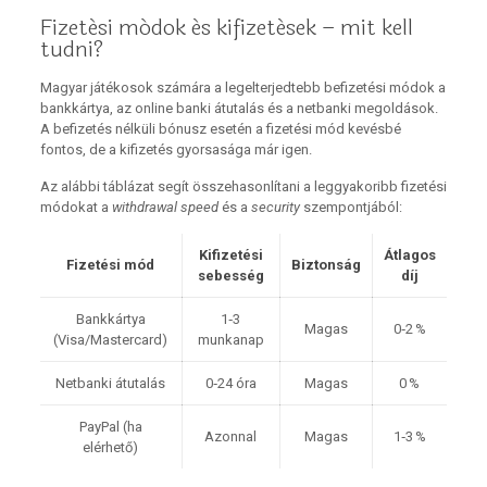
Fizetési módok és kifizetések – mit kell
tudni?
Magyar játékosok számára a legelterjedtebb befizetési módok a
bankkártya, az online banki átutalás és a netbanki megoldások.
A befizetés nélküli bónusz esetén a fizetési mód kevésbé
fontos, de a kifizetés gyorsasága már igen.
Az alábbi táblázat segít összehasonlítani a leggyakoribb fizetési
módokat a
withdrawal speed
és a
security
szempontjából:
Kifizetési
Átlagos
Fizetési mód
Biztonság
sebesség
díj
Bankkártya
1‑3
Magas
0‑2 %
(Visa/Mastercard)
munkanap
Netbanki átutalás
0‑24 óra
Magas
0 %
PayPal (ha
Azonnal
Magas
1‑3 %
elérhető)