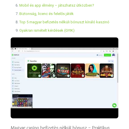
Mobil és app élmény – játszhatsz útközben?
Biztonság, licenc és felelős játék
Top 5 magyar befizetés nélküli bónuszt kínáló kaszinó
Gyakran ismételt kérdések (GYIK)
Magyar casino befizetés nélküli bónusz – Praktikus