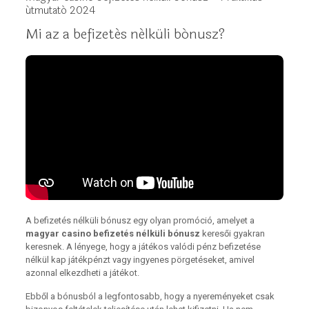
útmutató 2024
Mi az a befizetés nélküli bónusz?
A befizetés nélküli bónusz egy olyan promóció, amelyet a
magyar casino befizetés nélküli bónusz
keresői gyakran
keresnek. A lényege, hogy a játékos valódi pénz befizetése
nélkül kap játékpénzt vagy ingyenes pörgetéseket, amivel
azonnal elkezdheti a játékot.
Ebből a bónusból a legfontosabb, hogy a nyereményeket csak