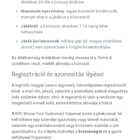
általában 20‑40x a bónusz értékére.
Maximum nyeremény:
egyes kaszinók korlátozzák,
mennyit vihet ki a játékos a bónuszból.
Játékidő:
a bónuszot általában 7‑14 napig lehet
felhasználni.
Játék korlátozások:
néhány gép (pl. magas volatilitású
slotok) nem számít bele a forgási követelménybe.
Az átláthatóság érdekében mindig olvassa el a
Terms &
Conditions
részt, mielőtt aktiválja a bónuszt.
Regisztráció és azonosítás lépései
A legtöbb magyar casino egyszerű, háromlépéses regisztrációt
kínál: e‑mail cím, jelszó, valamint a személyes adatok megadása
(név, születési dátum, cím). A regisztráció után a rendszer egy
megerősítő e‑mailt küld, amire kattintva aktiválja a fiókot.
A KYC (Know Your Customer) folyamat során a játékosnak fel
kell töltenie egy személyi igazolvány vagy útlevél másolatát,
valamint egy számlakivonatot vagy közüzemi számlát a cím
igazolásához. Ez a lépés biztosítja a
biztonságot
és a gyors
withdrawal
folyamatot.