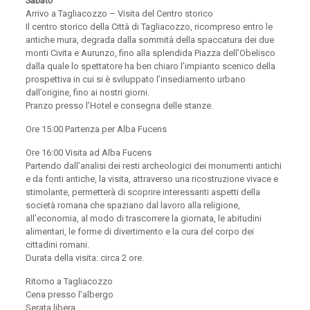
Sabato
Arrivo a Tagliacozzo – Visita del Centro storico
Il centro storico della Città di Tagliacozzo, ricompreso entro le
antiche mura, degrada dalla sommità della spaccatura dei due
monti Civita e Aurunzo, fino alla splendida Piazza dell’Obelisco
dalla quale lo spettatore ha ben chiaro l’impianto scenico della
prospettiva in cui si è sviluppato l’insediamento urbano
dall’origine, fino ai nostri giorni.
Pranzo presso l’Hotel e consegna delle stanze.
Ore 15:00 Partenza per Alba Fucens
Ore 16:00 Visita ad Alba Fucens
Partendo dall’analisi dei resti archeologici dei monumenti antichi
e da fonti antiche, la visita, attraverso una ricostruzione vivace e
stimolante, permetterà di scoprire interessanti aspetti della
società romana che spaziano dal lavoro alla religione,
all’economia, al modo di trascorrere la giornata, le abitudini
alimentari, le forme di divertimento e la cura del corpo dei
cittadini romani.
Durata della visita: circa 2 ore.
Ritorno a Tagliacozzo
Cena presso l’albergo
Serata libera