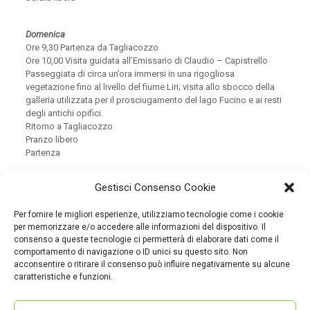
Domenica
Ore 9,30 Partenza da Tagliacozzo
Ore 10,00 Visita guidata all’Emissario di Claudio – Capistrello
Passeggiata di circa un’ora immersi in una rigogliosa
vegetazione fino al livello del fiume Liri; visita allo sbocco della
galleria utilizzata per il prosciugamento del lago Fucino e ai resti
degli antichi opifici.
Ritorno a Tagliacozzo
Pranzo libero
Partenza
I COSTI
Gestisci Consenso Cookie
Trattamento di Pensione completa in hotel.
Le visite saranno guidate da archeologi e guide abilitati
Per fornire le migliori esperienze, utilizziamo tecnologie come i cookie
Trasporto compreso
per memorizzare e/o accedere alle informazioni del dispositivo. Il
€ 150,00 a persona (gruppo minimo 10 partecipanti)
consenso a queste tecnologie ci permetterà di elaborare dati come il
comportamento di navigazione o ID unici su questo sito. Non
Cliccare qui per aprire la locandina
cliccare qui per scaricare la
acconsentire o ritirare il consenso può influire negativamente su alcune
locandina
caratteristiche e funzioni.