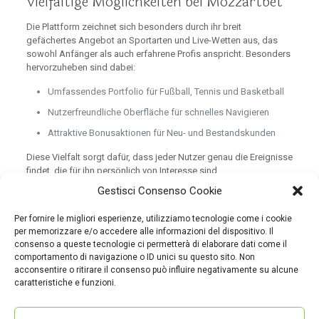
Vielfältige Möglichkeiten bei Mozzartbet
Die Plattform zeichnet sich besonders durch ihr breit
gefächertes Angebot an Sportarten und Live-Wetten aus, das
sowohl Anfänger als auch erfahrene Profis anspricht. Besonders
hervorzuheben sind dabei:
Umfassendes Portfolio für Fußball, Tennis und Basketball
Nutzerfreundliche Oberfläche für schnelles Navigieren
Attraktive Bonusaktionen für Neu- und Bestandskunden
Diese Vielfalt sorgt dafür, dass jeder Nutzer genau die Ereignisse
findet, die für ihn persönlich von Interesse sind.
Gestisci Consenso Cookie
Abschließend lässt sich festhalten, dass das Angebot von
Mozzartbet eine solide Wahl für Sportwetten-Enthusiasten
Per fornire le migliori esperienze, utilizziamo tecnologie come i cookie
darstellt. Die Kombination aus technischer Stabilität, Sicherheit
per memorizzare e/o accedere alle informazioni del dispositivo. Il
und einem fairen Umgang mit den Kunden schafft eine
consenso a queste tecnologie ci permetterà di elaborare dati come il
vertrauenswürdige Basis. Wer Wert auf ein abwechslungsreiches
comportamento di navigazione o ID unici su questo sito. Non
Spielerlebnis legt, sollte sich die verschiedenen Optionen und
acconsentire o ritirare il consenso può influire negativamente su alcune
die dynamische Plattform in Ruhe genauer ansehen.
caratteristiche e funzioni.