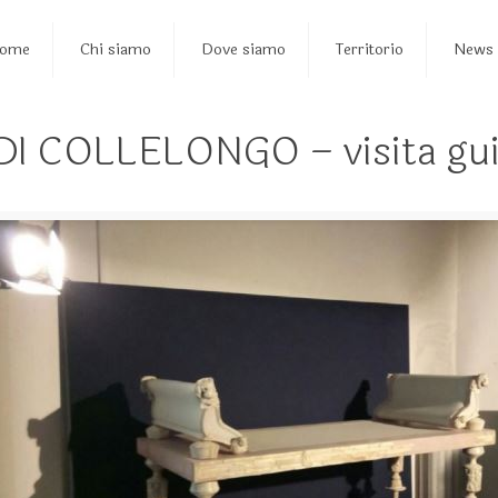
ome
Chi siamo
Dove siamo
Territorio
News
COLLELONGO – visita gui