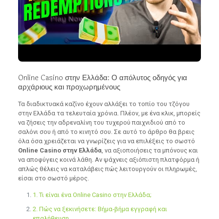
Online Casino στην Ελλάδα: Ο απόλυτος οδηγός για
αρχάριους και προχωρημένους
Τα διαδικτυακά καζίνο έχουν αλλάξει το τοπίο του τζόγου
στην Ελλάδα τα τελευταία χρόνια. Πλέον, με ένα κλικ, μπορείς
να ζήσεις την αδρεναλίνη του τυχερού παιχνιδιού από το
σαλόνι σου ή από το κινητό σου. Σε αυτό το άρθρο θα βρεις
όλα όσα χρειάζεται να γνωρίζεις για να επιλέξεις το σωστό
Online Casino στην Ελλάδα
, να αξιοποιήσεις τα μπόνους και
να αποφύγεις κοινά λάθη. Αν ψάχνεις αξιόπιστη πλατφόρμα ή
απλώς θέλεις να καταλάβεις πώς λειτουργούν οι πληρωμές,
είσαι στο σωστό μέρος.
1. Τι είναι ένα Online Casino στην Ελλάδα;
2. Πώς να ξεκινήσετε: Βήμα‑βήμα εγγραφή και
επαλήθευση