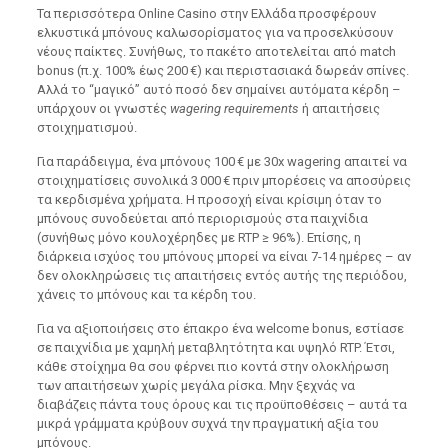
Τα περισσότερα Online Casino στην Ελλάδα προσφέρουν
ελκυστικά μπόνους καλωσορίσματος για να προσελκύσουν
νέους παίκτες. Συνήθως, το πακέτο αποτελείται από match
bonus (π.χ. 100% έως 200 €) και περιστασιακά δωρεάν σπίνες.
Αλλά το “μαγικό” αυτό ποσό δεν σημαίνει αυτόματα κέρδη –
υπάρχουν οι γνωστές
wagering requirements
ή απαιτήσεις
στοιχηματισμού.
Για παράδειγμα, ένα μπόνους 100 € με 30x wagering απαιτεί να
στοιχηματίσεις συνολικά 3 000 € πριν μπορέσεις να αποσύρεις
τα κερδισμένα χρήματα. Η προσοχή είναι κρίσιμη όταν το
μπόνους συνοδεύεται από περιορισμούς στα παιχνίδια
(συνήθως μόνο κουλοχέρηδες με RTP ≥ 96%). Επίσης, η
διάρκεια ισχύος του μπόνους μπορεί να είναι 7-14 ημέρες – αν
δεν ολοκληρώσεις τις απαιτήσεις εντός αυτής της περιόδου,
χάνεις το μπόνους και τα κέρδη του.
Για να αξιοποιήσεις στο έπακρο ένα welcome bonus, εστίασε
σε παιχνίδια με χαμηλή μεταβλητότητα και υψηλό RTP. Έτσι,
κάθε στοίχημα θα σου φέρνει πιο κοντά στην ολοκλήρωση
των απαιτήσεων χωρίς μεγάλα ρίσκα. Μην ξεχνάς να
διαβάζεις πάντα τους όρους και τις προϋποθέσεις – αυτά τα
μικρά γράμματα κρύβουν συχνά την πραγματική αξία του
μπόνους.