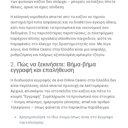
των φυσικών καζίνο δεν υπάρχει – μπορείς να παίξεις όποτε
θέλεις, αρκεί να έχεις σύνδεση.
Η ελληνική νομοθεσία απαιτεί από τα καζίνο να τηρούν
αυστηρά πρότυπα ασφάλειας και να διαθέτουν έγκυρη άδεια,
κάτι που προστατεύει τα προσωπικά και οικονομικά σου
δεδομένα. Στις περισσότερες περιπτώσεις, οι πλατφόρμες
παρέχουν επίσης εργαλεία υπεύθυνου παιχνιδιού, ώστε να
παραμένεις στο έλεγχο της δραστηριότητάς σου. Με λίγα
λόγια, ένα Online Casino στην Ελλάδα είναι μια ασφαλής,
ρυθμιζόμενη και πλήρως εξοπλισμένη εμπειρία τζόγου.
2. Πώς να ξεκινήσετε: Βήμα‑βήμα
εγγραφή και επαλήθευση
Η διαδικασία εγγραφής σε ένα Online Casino στην Ελλάδα δεν
είναι περίπλοκη, αλλά απαιτεί προσοχή σε λεπτομέρειες.
Αρχικά, επισκέψου την ιστοσελίδα του καζίνο και πάτα το
κουμπί “Εγγραφή”. Συμπλήρωσε τα προσωπικά σου στοιχεία
– όνομα, επώνυμο, ημερομηνία γέννησης, email και αριθμό
τηλεφώνου – όπως φαίνεται στο παρακάτω παράδειγμα.
Χρησιμοποίησε το ίδιο όνομα όπως είναι στο έγγραφο
ταυτοποίησης.