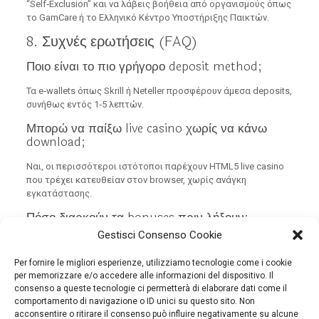
“Self‑Exclusion” και να λάβεις βοήθεια από οργανισμούς όπως
το GamCare ή το Ελληνικό Κέντρο Υποστήριξης Παικτών.
8. Συχνές ερωτήσεις (FAQ)
Ποιο είναι το πιο γρήγορο deposit method;
Τα e‑wallets όπως Skrill ή Neteller προσφέρουν άμεσα deposits,
συνήθως εντός 1‑5 λεπτών.
Μπορώ να παίξω live casino χωρίς να κάνω
download;
Ναι, οι περισσότεροι ιστότοποι παρέχουν HTML5 live casino
που τρέχει κατευθείαν στον browser, χωρίς ανάγκη
εγκατάστασης.
Πόσο διαρκούν τα bonuses πριν λήξουν;
Gestisci Consenso Cookie
Συνήθως 7‑14 ημέρες, αλλά εξαρτάται από την πολιτική του
κάθε καζίνο. Διάβασε τους όρους για να μην χάσεις τα κέρδη.
Per fornire le migliori esperienze, utilizziamo tecnologie come i cookie
per memorizzare e/o accedere alle informazioni del dispositivo. Il
Για να κάνεις την πρώτη σου κίνηση, επίλεξε μια αξιόπιστη
consenso a queste tecnologie ci permetterà di elaborare dati come il
πλατφόρμα, όπως η
neasmirnihistoricrun.gr
, και ακολούθησε
comportamento di navigazione o ID unici su questo sito. Non
τα βήματα που περιγράψαμε. Καλή διασκέδαση και υπεύθυνο
acconsentire o ritirare il consenso può influire negativamente su alcune