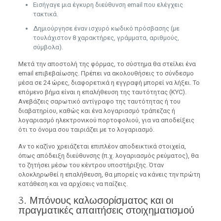
Εισήγαγε μια έγκυρη διεύθυνση email που ελέγχεις
τακτικά.
Δημιούργησε έναν ισχυρό κωδικό πρόσβασης (με
τουλάχιστον 8 χαρακτήρες, γράμματα, αριθμούς,
σύμβολα).
Μετά την αποστολή της φόρμας, το σύστημα θα στείλει ένα
email επιβεβαίωσης. Πρέπει να ακολουθήσεις το σύνδεσμο
μέσα σε 24 ώρες, διαφορετικά η εγγραφή μπορεί να λήξει. Το
επόμενο βήμα είναι η επαλήθευση της ταυτότητας (KYC).
Ανεβάζεις σαρωτικό αντίγραφο της ταυτότητας ή του
διαβατηρίου, καθώς και ένα λογαριασμό τράπεζας ή
λογαριασμό ηλεκτρονικού πορτοφολιού, για να αποδείξεις
ότι το όνομα σου ταιριάζει με το λογαριασμό.
Αν το καζίνο χρειάζεται επιπλέον αποδεικτικά στοιχεία,
όπως απόδειξη διεύθυνσης (π.χ. λογαριασμός ρεύματος), θα
το ζητήσει μέσω του κέντρου υποστήριξης. Όταν
ολοκληρωθεί η επαλήθευση, θα μπορείς να κάνεις την πρώτη
κατάθεση και να αρχίσεις να παίζεις.
3. Μπόνους καλωσορίσματος και οι
πραγματικές απαιτήσεις στοιχηματισμού