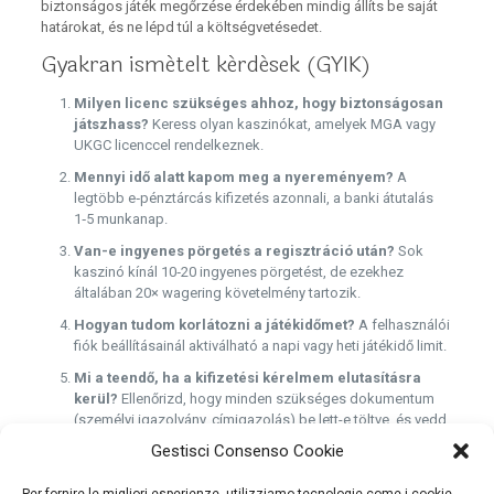
biztonságos játék megőrzése érdekében mindig állíts be saját
határokat, és ne lépd túl a költségvetésedet.
Gyakran ismételt kérdések (GYIK)
Milyen licenc szükséges ahhoz, hogy biztonságosan
játszhass?
Keress olyan kaszinókat, amelyek MGA vagy
UKGC licenccel rendelkeznek.
Mennyi idő alatt kapom meg a nyereményem?
A
legtöbb e‑pénztárcás kifizetés azonnali, a banki átutalás
1‑5 munkanap.
Van-e ingyenes pörgetés a regisztráció után?
Sok
kaszinó kínál 10‑20 ingyenes pörgetést, de ezekhez
általában 20× wagering követelmény tartozik.
Hogyan tudom korlátozni a játékidőmet?
A felhasználói
fiók beállításainál aktiválható a napi vagy heti játékidő limit.
Mi a teendő, ha a kifizetési kérelmem elutasításra
kerül?
Ellenőrizd, hogy minden szükséges dokumentum
(személyi igazolvány, címigazolás) be lett-e töltve, és vedd
fel a kapcsolatot az ügyfélszolgálattal.
Gestisci Consenso Cookie
Reméljük, hogy ez az útmutató segít eligazodni az online