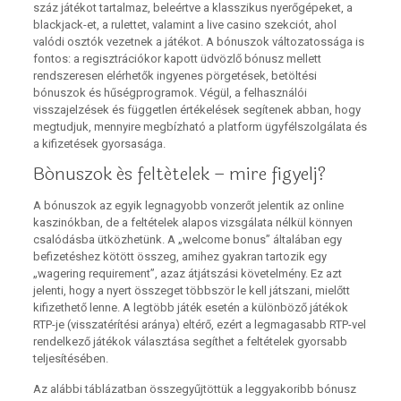
száz játékot tartalmaz, beleértve a klasszikus nyerőgépeket, a
blackjack-et, a rulettet, valamint a live casino szekciót, ahol
valódi osztók vezetnek a játékot. A bónuszok változatossága is
fontos: a regisztrációkor kapott üdvözlő bónusz mellett
rendszeresen elérhetők ingyenes pörgetések, betöltési
bónuszok és hűségprogramok. Végül, a felhasználói
visszajelzések és független értékelések segítenek abban, hogy
megtudjuk, mennyire megbízható a platform ügyfélszolgálata és
a kifizetések gyorsasága.
Bónuszok és feltételek – mire figyelj?
A bónuszok az egyik legnagyobb vonzerőt jelentik az online
kaszinókban, de a feltételek alapos vizsgálata nélkül könnyen
csalódásba ütközhetünk. A „welcome bonus” általában egy
befizetéshez kötött összeg, amihez gyakran tartozik egy
„wagering requirement”, azaz átjátszási követelmény. Ez azt
jelenti, hogy a nyert összeget többször le kell játszani, mielőtt
kifizethető lenne. A legtöbb játék esetén a különböző játékok
RTP-je (visszatérítési aránya) eltérő, ezért a legmagasabb RTP-vel
rendelkező játékok választása segíthet a feltételek gyorsabb
teljesítésében.
Az alábbi táblázatban összegyűjtöttük a leggyakoribb bónusz