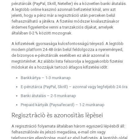
pénztárcák (PayPal, Skrill, Neteller) és a közvetlen banki átutalás.
A legtöbb online kaszinó azonnali befizetést kínál, ami azt
jelenti, hogy a pénz már a regisztráció után perceken belül
felhasználható a játékra. A fizetési módszer kiválasztásakor
érdemes figyelembe venni a tranzakciós díjakat, amelyek
általában 0‑2 % között mozognak.
A kifizetések gyorsasága kulcsfontosságú tényező. A legtöbb
modern platform 24‑48 órán belül feldolgozza a nyereményed,
de bizonyos e-pénztárcák esetében ez akár azonnal is
megtörténhet. Az alábbi lista felsorolja a leggyakoribb fizetési
módokat és a hozzájuk tartozó átlagos kifizetési időt:
Bankkártya – 1‑3 munkanap
E-pénztárca (PayPal, Skrill) – azonnal vagy legfeljebb 24 óra
Banki átutalás – 2‑5 munkanap
Prepaid kártyák (Paysafecard) – 1‑2 munkanap
Regisztráció és azonosítás lépései
A regisztráció folyamata általában három egyszerű lépésből áll:
felhasználónév és jelszó megadása, e‑mail cím vagy
telefonszám ellenőrzése, majd az első befizetés. A legtöbb oldal