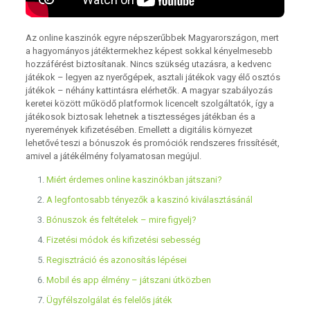
Az online kaszinók egyre népszerűbbek Magyarországon, mert
a hagyományos játéktermekhez képest sokkal kényelmesebb
hozzáférést biztosítanak. Nincs szükség utazásra, a kedvenc
játékok – legyen az nyerőgépek, asztali játékok vagy élő osztós
játékok – néhány kattintásra elérhetők. A magyar szabályozás
keretei között működő platformok licencelt szolgáltatók, így a
játékosok biztosak lehetnek a tisztességes játékban és a
nyeremények kifizetésében. Emellett a digitális környezet
lehetővé teszi a bónuszok és promóciók rendszeres frissítését,
amivel a játékélmény folyamatosan megújul.
Miért érdemes online kaszinókban játszani?
A legfontosabb tényezők a kaszinó kiválasztásánál
Bónuszok és feltételek – mire figyelj?
Fizetési módok és kifizetési sebesség
Regisztráció és azonosítás lépései
Mobil és app élmény – játszani útközben
Ügyfélszolgálat és felelős játék