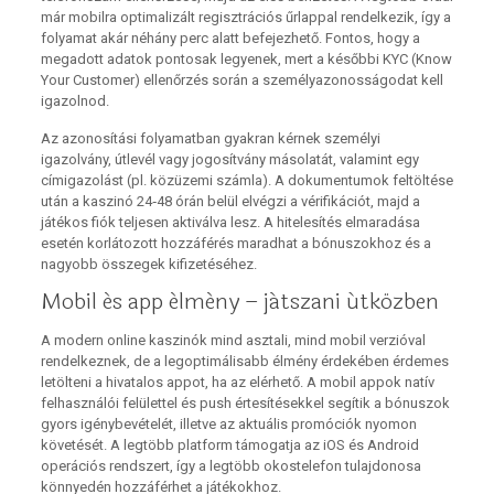
már mobilra optimalizált regisztrációs űrlappal rendelkezik, így a
folyamat akár néhány perc alatt befejezhető. Fontos, hogy a
megadott adatok pontosak legyenek, mert a későbbi KYC (Know
Your Customer) ellenőrzés során a személyazonosságodat kell
igazolnod.
Az azonosítási folyamatban gyakran kérnek személyi
igazolvány, útlevél vagy jogosítvány másolatát, valamint egy
címigazolást (pl. közüzemi számla). A dokumentumok feltöltése
után a kaszinó 24‑48 órán belül elvégzi a vérifikációt, majd a
játékos fiók teljesen aktiválva lesz. A hitelesítés elmaradása
esetén korlátozott hozzáférés maradhat a bónuszokhoz és a
nagyobb összegek kifizetéséhez.
Mobil és app élmény – játszani útközben
A modern online kaszinók mind asztali, mind mobil verzióval
rendelkeznek, de a legoptimálisabb élmény érdekében érdemes
letölteni a hivatalos appot, ha az elérhető. A mobil appok natív
felhasználói felülettel és push értesítésekkel segítik a bónuszok
gyors igénybevételét, illetve az aktuális promóciók nyomon
követését. A legtöbb platform támogatja az iOS és Android
operációs rendszert, így a legtöbb okostelefon tulajdonosa
könnyedén hozzáférhet a játékokhoz.