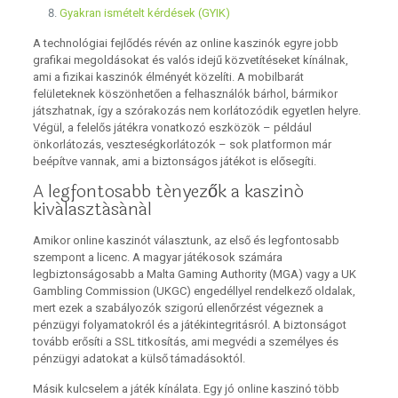
Gyakran ismételt kérdések (GYIK)
A technológiai fejlődés révén az online kaszinók egyre jobb
grafikai megoldásokat és valós idejű közvetítéseket kínálnak,
ami a fizikai kaszinók élményét közelíti. A mobilbarát
felületeknek köszönhetően a felhasználók bárhol, bármikor
játszhatnak, így a szórakozás nem korlátozódik egyetlen helyre.
Végül, a felelős játékra vonatkozó eszközök – például
önkorlátozás, veszteségkorlátozók – sok platformon már
beépítve vannak, ami a biztonságos játékot is elősegíti.
A legfontosabb tényezők a kaszinó
kiválasztásánál
Amikor online kaszinót választunk, az első és legfontosabb
szempont a licenc. A magyar játékosok számára
legbiztonságosabb a Malta Gaming Authority (MGA) vagy a UK
Gambling Commission (UKGC) engedéllyel rendelkező oldalak,
mert ezek a szabályozók szigorú ellenőrzést végeznek a
pénzügyi folyamatokról és a játékintegritásról. A biztonságot
tovább erősíti a SSL titkosítás, ami megvédi a személyes és
pénzügyi adatokat a külső támadásoktól.
Másik kulcselem a játék kínálata. Egy jó online kaszinó több