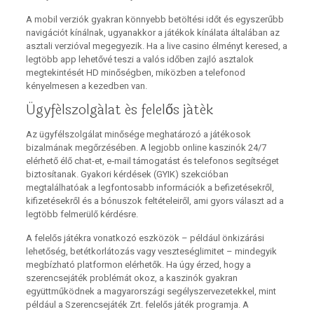
A mobil verziók gyakran könnyebb betöltési időt és egyszerűbb
navigációt kínálnak, ugyanakkor a játékok kínálata általában az
asztali verzióval megegyezik. Ha a live casino élményt keresed, a
legtöbb app lehetővé teszi a valós időben zajló asztalok
megtekintését HD minőségben, miközben a telefonod
kényelmesen a kezedben van.
Ügyfélszolgálat és felelős játék
Az ügyfélszolgálat minősége meghatározó a játékosok
bizalmának megőrzésében. A legjobb online kaszinók 24/7
elérhető élő chat-et, e‑mail támogatást és telefonos segítséget
biztosítanak. Gyakori kérdések (GYIK) szekcióban
megtalálhatóak a legfontosabb információk a befizetésekről,
kifizetésekről és a bónuszok feltételeiről, ami gyors választ ad a
legtöbb felmerülő kérdésre.
A felelős játékra vonatkozó eszközök – például önkizárási
lehetőség, betétkorlátozás vagy veszteséglimitet – mindegyik
megbízható platformon elérhetők. Ha úgy érzed, hogy a
szerencsejáték problémát okoz, a kaszinók gyakran
együttműködnek a magyarországi segélyszervezetekkel, mint
például a Szerencsejáték Zrt. felelős játék programja. A