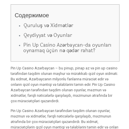
Содержимое
Quruluş və Xidmətlər
Qeydiyyat və Oyunlar
Pin Up Casino Azərbaycan-da oyunları
oynamaq üçün nə qədər rahat?
Pin Up Casino Azərbaycan – bu pinup, pinap az və pin up casino
tərəfindən təqdim olunan məşhur və mürəkkəb qızıl oyun xidməti.
Bu xidmət, Azərbaycanın milyonlu fanlarına müraciət edir və
onların qızıl oyun məntiqi və tələblərini təmin edir. Pin Up Casino
Azərbaycan tərəfindən təqdim olunan oyunlar, məzmun və
xidmətlər, fərqli nəticələrlə qarşılaşıb, məzmunun ətrafında bir
çox müraciətçiləri qazandırdı.
Pin Up Casino Azərbaycan tərəfindən təqdim olunan oyunlar,
məzmun və xidmətlər, fərqli nəticələrlə qarşılaşıb, məzmunun
ətrafında bir çox müraciətçiləri qazandırdı. Bu xidmət,
müraciətçilərin qızıl oyun məntiqi və tələblərini təmin edir və onları