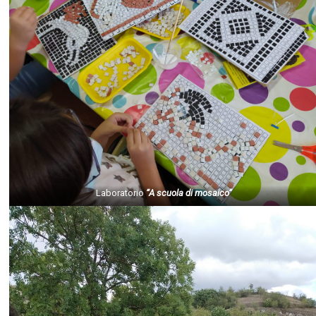
Laboratorio
“A scuola di mosaico”