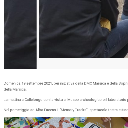
Domenica 19 settembre 2021, per iniziativa della DMC Marsica e della Soprinte
della Marsica.
La mattina a Collelongo con la visita al Museo archeologico e il laboratorio
Nel pomeriggio ad Alba Fucens il “Memory Tracks”, spettacolo teatrale itinera