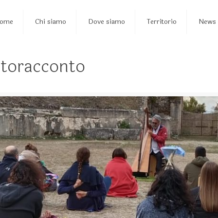
ome
Chi siamo
Dove siamo
Territorio
News
otoracconto