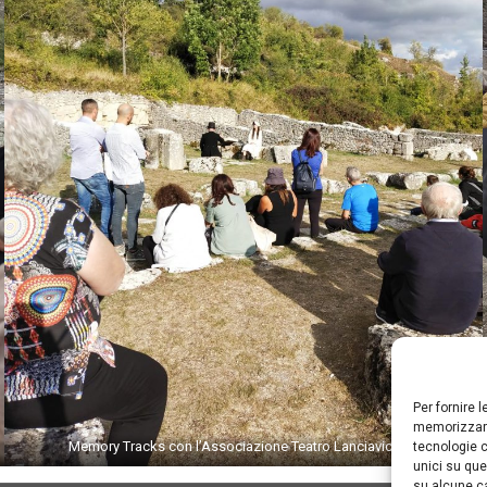
Per fornire 
memorizzare
Memory Tracks con l’Associazione Teatro Lanciavicchio
tecnologie c
unici su que
su alcune ca