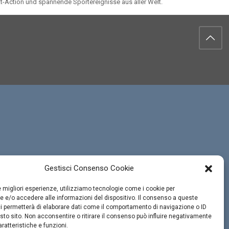
Wett-Action und spannende Sportereignisse aus aller Welt.
Gestisci Consenso Cookie
le migliori esperienze, utilizziamo tecnologie come i cookie per
 e/o accedere alle informazioni del dispositivo. Il consenso a queste
i permetterà di elaborare dati come il comportamento di navigazione o ID
sto sito. Non acconsentire o ritirare il consenso può influire negativamente
ratteristiche e funzioni.