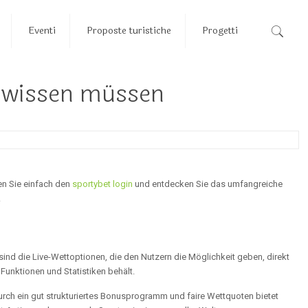
Eventi
Proposte turistiche
Progetti
n wissen müssen
zen Sie einfach den
sportybet login
und entdecken Sie das umfangreiche
.
ind die Live-Wettoptionen, die den Nutzern die Möglichkeit geben, direkt
Funktionen und Statistiken behält.
rch ein gut strukturiertes Bonusprogramm und faire Wettquoten bietet