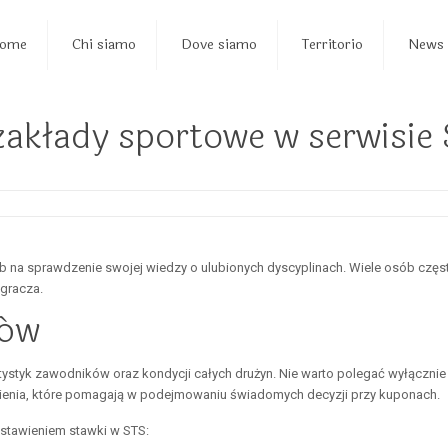
ome
Chi siamo
Dove siamo
Territorio
News
 zakłady sportowe w serwisie
ób na sprawdzenie swojej wiedzy o ulubionych dyscyplinach. Wiele osób czę
 gracza.
zów
styk zawodników oraz kondycji całych drużyn. Nie warto polegać wyłącznie 
awienia, które pomagają w podejmowaniu świadomych decyzji przy kuponach.
postawieniem stawki w STS: