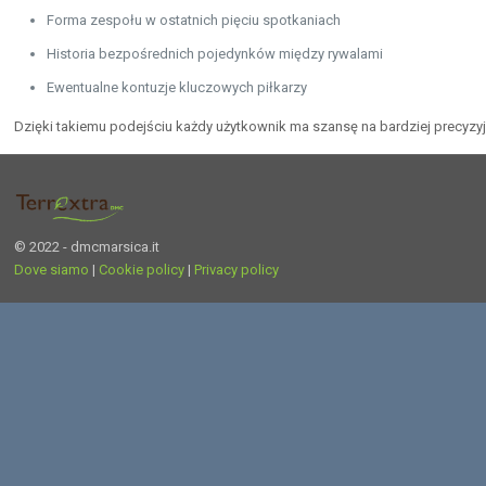
Forma zespołu w ostatnich pięciu spotkaniach
Historia bezpośrednich pojedynków między rywalami
Ewentualne kontuzje kluczowych piłkarzy
Dzięki takiemu podejściu każdy użytkownik ma szansę na bardziej precyzy
© 2022 - dmcmarsica.it
Dove siamo
|
Cookie policy
|
Privacy policy