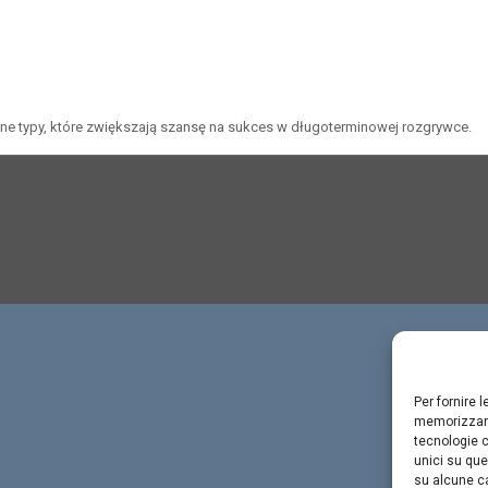
jne typy, które zwiększają szansę na sukces w długoterminowej rozgrywce.
Per fornire 
memorizzare
tecnologie c
unici su que
su alcune ca