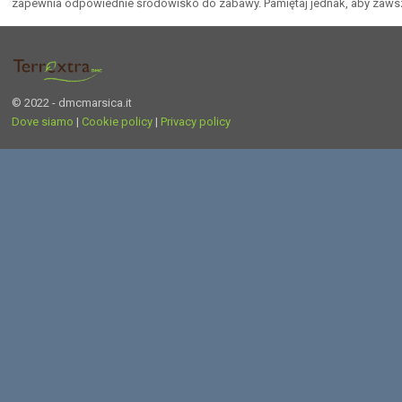
zapewnia odpowiednie środowisko do zabawy. Pamiętaj jednak, aby zawsze
© 2022 - dmcmarsica.it
Dove siamo
|
Cookie policy
|
Privacy policy