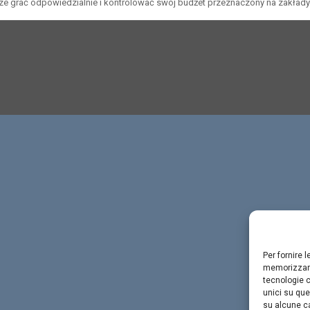
 grać odpowiedzialnie i kontrolować swój budżet przeznaczony na zakłady b
Per fornire 
memorizzare
tecnologie c
unici su que
su alcune ca