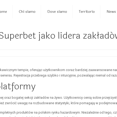
ome
Chi siamo
Dove siamo
Territorio
News
 Superbet jako lidera zakła
kawicznym tempie, oferując użytkownikom coraz bardziej zaawansowane nar
y serwisu. Rejestracja przebiega szybko i intuicyjnie, pozwalając niemal od ra
platformy
ilnej oraz bogatej sekcji zakładów na żywo. Użytkownicy cenią sobie przejrzyst
ież zwrócić uwagę na rozbudowane statystyki, które pomagają w podejmowa
letnych produktów na polskim rynku hazardowym. Niezależnie od tego, czy pr