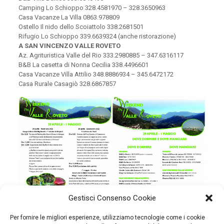
Camping Lo Schioppo 328.4581970 – 328.3650963
Casa Vacanze La Villa 0863.978809
Ostello Il nido dello Scoiattolo 338.2681501
Rifugio Lo Schioppo 339.6639324 (anche ristorazione)
A SAN VINCENZO VALLE ROVETO
Az. Agrituristica Valle del Rio 333.2980885 – 347.6316117
B&B La casetta di Nonna Cecilia 338.4496601
Casa Vacanze Villa Attilio 348.8886934 – 345.6472172
Casa Rurale Casagiò 328.6867857
Gestisci Consenso Cookie
il programma dettagliato
dove dormire e dove
Per fornire le migliori esperienze, utilizziamo tecnologie come i cookie
delle giornate
mangiare