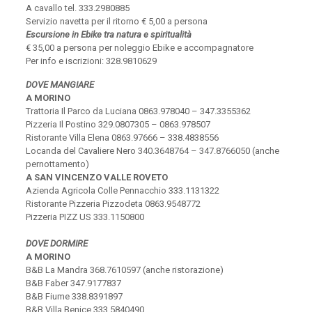
A cavallo tel. 333.2980885
Servizio navetta per il ritorno € 5,00 a persona
Escursione in Ebike tra natura e spiritualità
€ 35,00 a persona per noleggio Ebike e accompagnatore
Per info e iscrizioni: 328.9810629
DOVE MANGIARE
A MORINO
Trattoria Il Parco da Luciana 0863.978040 – 347.3355362
Pizzeria Il Postino 329.0807305 – 0863.978507
Ristorante Villa Elena 0863.97666 – 338.4838556
Locanda del Cavaliere Nero 340.3648764 – 347.8766050 (anche
pernottamento)
A SAN VINCENZO VALLE ROVETO
Azienda Agricola Colle Pennacchio 333.1131322
Ristorante Pizzeria Pizzodeta 0863.9548772
Pizzeria PIZZ US 333.1150800
DOVE DORMIRE
A MORINO
B&B La Mandra 368.7610597 (anche ristorazione)
B&B Faber 347.9177837
B&B Fiume 338.8391897
B&B Villa Benice 333.5840490