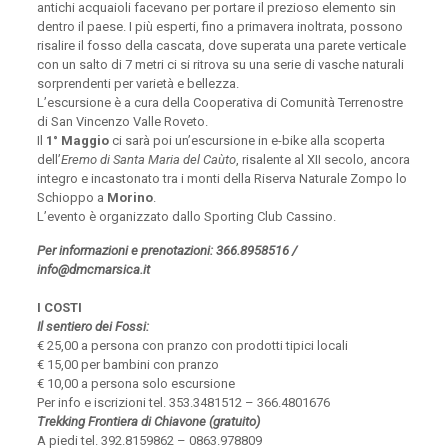
antichi acquaioli facevano per portare il prezioso elemento sin
dentro il paese. I più esperti, fino a primavera inoltrata, possono
risalire il fosso della cascata, dove superata una parete verticale
con un salto di 7 metri ci si ritrova su una serie di vasche naturali
sorprendenti per varietà e bellezza.
L’escursione è a cura della Cooperativa di Comunità Terrenostre
di San Vincenzo Valle Roveto.
Il
1° Maggio
ci sarà poi un’escursione in e-bike alla scoperta
dell’
Eremo di Santa Maria del Caùto
, risalente al XII secolo, ancora
integro e incastonato tra i monti della Riserva Naturale Zompo lo
Schioppo a
Morino
.
L’evento è organizzato dallo Sporting Club Cassino.
Per informazioni e prenotazioni: 366.8958516 /
info@dmcmarsica.it
I COSTI
Il sentiero dei Fossi:
€ 25,00 a persona con pranzo con prodotti tipici locali
€ 15,00 per bambini con pranzo
€ 10,00 a persona solo escursione
Per info e iscrizioni tel. 353.3481512 – 366.4801676
Trekking Frontiera di Chiavone (gratuito)
A piedi tel. 392.8159862 – 0863.978809