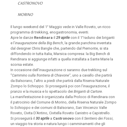
CASTRONOVO
MORINO
Il lungo weekend del 1° Maggio vede in Valle Roveto, un ricco
programma di trekking, enogastronomia, eventi.
Apre le danze
Rendinara
il
29 aprile
con il 1°raduno dei briganti
e l’
inaugurazione della Big Bench
, la grande panchina inventata
dal designer Chris Bangle che, partendo dal Piemonte, si sta
diffondendo in tutta Italia, Marsica compresa: la Big Bench di
Rendinara si aggiunge infatti a quella installata a Sante Marie la
scorsa estate.
In occasione dell’inaugurazione ci saranno due trekking sul
“
Cammino sulla frontiera di Chiavone
“, uno a cavallo che partirà
da Balsorano, l’altro a piedi che partirà dalla Riserva Naturale
Zompo lo Schioppo. Si proseguirà poi con l’inaugurazione, il
pranzo e la musica e lo spettacolo dei
Briganti di Cartore.
La manifestazione è organizzata dalla Proloco di Rendinara con
il patrocinio del Comune di Morino, della Riserva Naturale Zompo
lo Schioppo e dei comuni di Balsorano, San Vincenzo Valle
Roveto, Civita D’Antino, Civitella Roveto Canistro e Capistrello.
Si proseguirà il
30 aprile
a
Castronovo
con il
Sentiero dei Fossi
,
un viaggio tra storia e natura lungo i camminamenti che gli