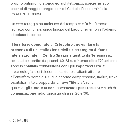
proprio patrimonio storico ed architettonico, specie nei suoi
esempi di maggior pregio come il Castello Piccolomini e la
Chiesa di S. Orante.
Un vero retaggio naturalistico del tempo che fu è il famoso
laghetto comunale, unico lascito del Lago che riempiva l’odierno
altopiano fucense.
Il territorio comunale di Ortucchio può vantare la
presenza di un’istallazione civile e strategica di fama
internazionale, il Centro Spaziale gestito da Telespazio
,
realizzato a partire dagli anni ’60. Al suo interno oltre 170 antenne
sono in continua connessione con i più importanti satelliti
metereologici e di telecomunicazione orbitanti attorno
all’emisfero boreale. Nel suo enorme comprensorio, inoltre, trova
ospitalità l’intera poppa della
nave “Elettra”
, sulla
quale
Guglielmo Marconi
sperimentò i primi tentativi e studi di
comunicazione radiofonica tra gli anni ’20 e ’30.
COMUNI