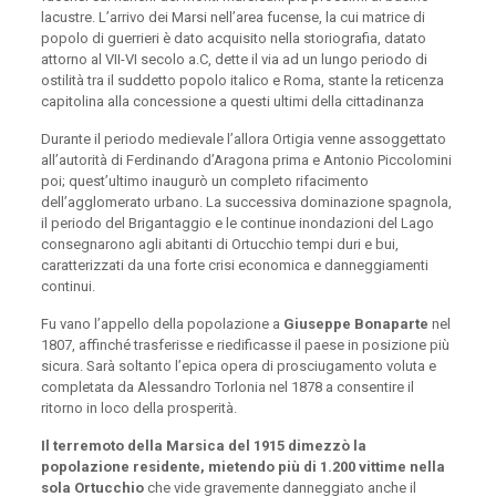
lacustre. L’arrivo dei Marsi nell’area fucense, la cui matrice di
popolo di guerrieri è dato acquisito nella storiografia, datato
attorno al VII-VI secolo a.C, dette il via ad un lungo periodo di
ostilità tra il suddetto popolo italico e Roma, stante la reticenza
capitolina alla concessione a questi ultimi della cittadinanza
Durante il periodo medievale l’allora Ortigia venne assoggettato
all’autorità di Ferdinando d’Aragona prima e Antonio Piccolomini
poi; quest’ultimo inaugurò un completo rifacimento
dell’agglomerato urbano. La successiva dominazione spagnola,
il periodo del Brigantaggio e le continue inondazioni del Lago
consegnarono agli abitanti di Ortucchio tempi duri e bui,
caratterizzati da una forte crisi economica e danneggiamenti
continui.
Fu vano l’appello della popolazione a
Giuseppe Bonaparte
nel
1807, affinché trasferisse e riedificasse il paese in posizione più
sicura. Sarà soltanto l’epica opera di prosciugamento voluta e
completata da Alessandro Torlonia nel 1878 a consentire il
ritorno in loco della prosperità.
Il terremoto della Marsica del 1915 dimezzò la
popolazione residente, mietendo più di 1.200 vittime nella
sola Ortucchio
che vide gravemente danneggiato anche il