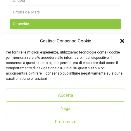
Oricola
Ortona dei Marsi
Ortucchio
Pereto
Gestisci Consenso Cookie
Pescasseroli
Per fornire le migliori esperienze, utilizziamo tecnologie come i cookie
per memorizzare e/o accedere alle informazioni del dispositivo. Il
Pescina
consenso a queste tecnologie ci permetterà di elaborare dati come il
comportamento di navigazione o ID unici su questo sito. Non
Rocca di Botte
acconsentire o ritirare il consenso può influire negativamente su alcune
caratteristiche e funzioni.
San Benedetto dei Marsi
San Vincenzo Valle Roveto
Accetta
Sante Marie
Nega
Scurcola Marsicana
Preferenze
© 2022 - dmcmarsica.it
Tagliacozzo
Dove siamo
|
Cookie policy
|
Privacy policy