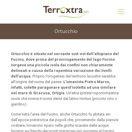
Ortucchio
Ortucchio è situato nel versante sud-est dell’altopiano del
Fucino, dove prima del prosciugamento del lago Fucino
sorgeva una piccola isola dai confini non chiaramente
delineati a causa della repentina variazione dei livelli
dell’acqua
. Proprio l’orogenesi del territorio lacustre sarebbe
all’origine del nome del paese.
L’umanista Pietro Marso,
infatti, solette paragonare quest’isoletta ad una similare
nel mare di Siracusa, Ortigia
. Un’altra ipotesi toponomastica
vuole che invece il nome derivi dal latino Hortus (piccolo orto o
giardino).
Come tutta l’area del Fucino, anche Ortucchio fu abitata sin
dall’epoca preistorica dai popoli che, provenendo dalla pianure
costiere, trovarono riparo nelle grotte scavate dalle acque
fucensi sui fianchi dei monti marsicani più prossimi al bacino